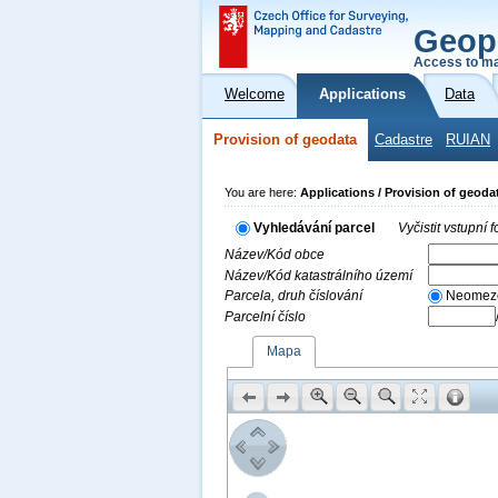
Geop
Access to ma
Welcome
Applications
Data
Provision of geodata
Cadastre
RUIAN
You are here:
Applications / Provision of geoda
Vyhledávání parcel
Vyčistit vstupní
Název/Kód obce
Název/Kód katastrálního území
Parcela, druh číslování
Neomez
Parcelní číslo
Mapa