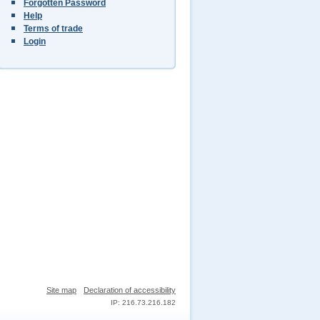
Forgotten Password
Help
Terms of trade
Login
Site map
Declaration of accessibility
IP: 216.73.216.182