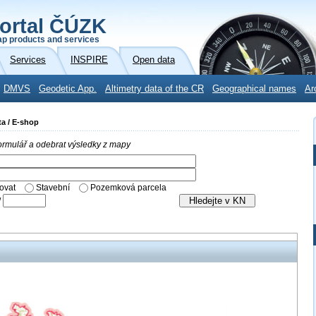
ortal ČÚZK
p products and services
Services
INSPIRE
Open data
DMVS
Geodetic App.
Altimetry data of the CR
Geographical names
Ar
ta / E-shop
 formulář a odebrat výsledky z mapy
ovat
Stavební
Pozemková parcela
/