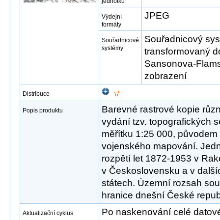
jednotku
JPEG
Výdejní
formáty
Souřadnicový syst
Souřadnicové
systémy
transformovaný d
Sansonova-Flams
zobrazení
Distribuce
Barevné rastrové kopie růz
Popis produktu
vydání tzv. topografických s
měřítku 1:25 000, původem 
vojenského mapování. Jed
rozpětí let 1872-1953 v Ra
v Československu a v další
státech. Územní rozsah sou
hranice dnešní České republ
Po naskenování celé datové s
Aktualizační cyklus