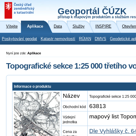
Geoportál ČÚZK
přístup k mapovým produktům a službám res
Vítejte
Aplikace
Data
Služby
INSPIRE
Otevřen
Poskytování geodat
Katastr nemovitostí
RÚIAN
DMVS
Geodetické ap
Nyní jste zde:
Aplikace
Topografické sekce 1:25 000 třetího 
Informace o produktu
Název
Topografické sekce 1:25 00
63813
Obchodní kód
mapový list Top
Výdejní
jednotka
Dle Vyhlášky č. 6
Cena za