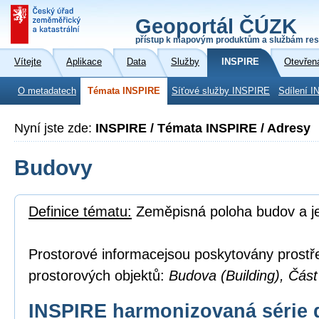
Geoportál ČÚZK
přístup k mapovým produktům a službám res
Vítejte
Aplikace
Data
Služby
INSPIRE
Otevřen
O metadatech
Témata INSPIRE
Síťové služby INSPIRE
Sdílení I
Nyní jste zde:
INSPIRE / Témata INSPIRE / Adresy
Budovy
Definice tématu:
Zeměpisná poloha budov a je
Prostorové informacejsou poskytovány prostř
prostorových objektů:
Budova (Building), Část
INSPIRE harmonizovaná série 