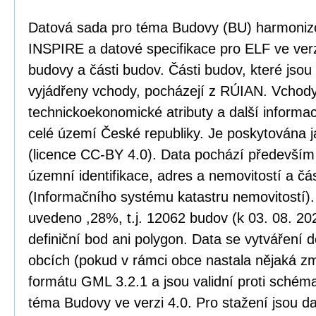
Datová sada pro téma Budovy (BU) harmoniz
INSPIRE a datové specifikace pro ELF ve verz
budovy a části budov. Části budov, které jso
vyjádřeny vchody, pocházejí z RÚIAN. Vchody
technickoekonomické atributy a další informa
celé území České republiky. Je poskytována j
(licence CC-BY 4.0). Data pochází především
územní identifikace, adres a nemovitostí a č
(Informačního systému katastru nemovitostí)
uvedeno ,28%, t.j. 12062 budov (k 03. 08. 20
definiční bod ani polygon. Data se vytváření 
obcích (pokud v rámci obce nastala nějaká zm
formátu GML 3.2.1 a jsou validní proti sché
téma Budovy ve verzi 4.0. Pro stažení jsou d