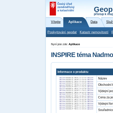
Geop
přístup k ma
Vítejte
Aplikace
Data
Služ
Poskytování geodat
Katastr nemovitostí
Nyní jste zde:
Aplikace
INSPIRE téma Nadmořs
Informace o produktu
Název
Obchodní 
Výdejní je
Cena za j
Výdejní fo
Souřadnic