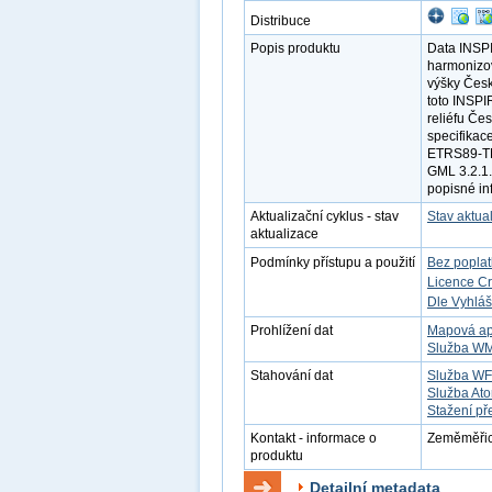
Distribuce
Popis produktu
Data INSP
harmonizov
výšky Česk
toto INSPI
reliéfu Če
specifikac
ETRS89-TM
GML 3.2.1.
popisné in
Aktualizační cyklus - stav
Stav aktua
aktualizace
Podmínky přístupu a použití
Bez popla
Licence C
Dle Vyhláš
Prohlížení dat
Mapová ap
Služba W
Stahování dat
Služba W
Služba At
Stažení př
Kontakt - informace o
Zeměměřick
produktu
Detailní metadata