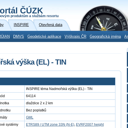
ortál ČÚZK
povým produktům a službám resortu
by
INSPIRE
Otevřená data
RÚIAN
DMVS
Geodetické aplikace
Výškopis ČR
Geografická jména
Ar
ká výška (EL) - TIN
INSPIRE téma Nadmořská výška (EL) - TIN
kód
64114
dnotka
dlaždice 2 x 2 km
ednotku
Bez poplatků
rmáty
GML
ové systémy
ETRS89 / UTM zone 33N (N-E)
,
EVRF2007 height