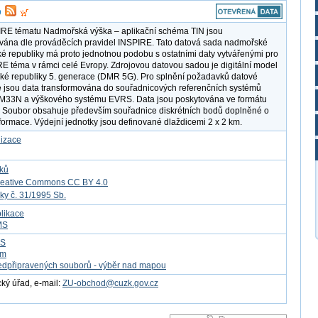
IRE tématu Nadmořská výška – aplikační schéma TIN jsou
ána dle prováděcích pravidel INSPIRE. Tato datová sada nadmořské
é republiky má proto jednotnou podobu s ostatními daty vytvářenými pro
RE téma v rámci celé Evropy. Zdrojovou datovou sadou je digitální model
ské republiky 5. generace (DMR 5G). Pro splnění požadavků datové
e jsou data transformována do souřadnicových referenčních systémů
33N a výškového systému EVRS. Data jsou poskytována ve formátu
 Soubor obsahuje především souřadnice diskrétních bodů doplněné o
formace. Výdejní jednotky jsou definované dlaždicemi 2 x 2 km.
lizace
tků
reative Commons CC BY 4.0
ky č. 31/1995 Sb.
likace
MS
FS
om
edpřipravených souborů - výběr nad mapou
ý úřad, e-mail:
ZU-obchod@cuzk.gov.cz