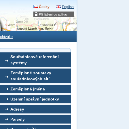
Česky
English
Přihlášení do aplikací
chiválie
Souřadnicové referenční
systémy
Zeměpisné soustavy
souřadnicových sítí
Zeměpisná jména
Územní správní jednotky
Adresy
Parcely