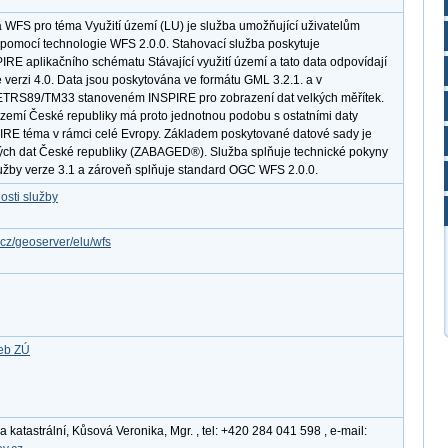
 WFS pro téma Využití území (LU) je služba umožňující uživatelům
pomocí technologie WFS 2.0.0. Stahovací služba poskytuje
RE aplikačního schématu Stávající využití území a tato data odpovídají
verzi 4.0. Data jsou poskytována ve formátu GML 3.2.1. a v
TRS89/TM33 stanoveném INSPIRE pro zobrazení dat velkých měřítek.
území České republiky má proto jednotnou podobu s ostatními daty
PIRE téma v rámci celé Evropy. Základem poskytované datové sady je
ých dat České republiky (ZABAGED®). Služba splňuje technické pokyny
užby verze 3.1 a zároveň splňuje standard OGC WFS 2.0.0.
osti služby
.cz/geoserver/elu/wfs
žeb ZÚ
katastrální, Kůsová Veronika, Mgr. , tel: +420 284 041 598 , e-mail: