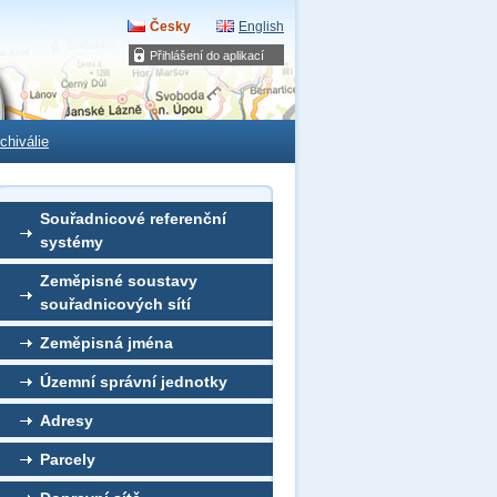
Česky
English
Přihlášení do aplikací
chiválie
Souřadnicové referenční
systémy
Zeměpisné soustavy
souřadnicových sítí
Zeměpisná jména
Územní správní jednotky
Adresy
Parcely