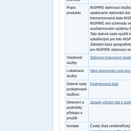
Popis
INSPIRE stahovací služba
produktu
opakované stahování dat 
harmonizovaná data INSPI
INSPIRE xml schématu ve 
souřadnicovém systému E
Tato datová sada využití 
vytvářenými pro toto INS
Základní báze geografick
pro INSPIRE stahovací sl
Vlastnosti
Stáhnout dokument vlastn
služby
Lokalizace
https://geoportal.cuzk.gov
služby
Datové sady
Poskytovaná data
poskytované
službou
Omezení a
Zásady užívání dat a slu
podmínky
přístupu a
použití
Kontakt
Český úřad zeměměřický a 