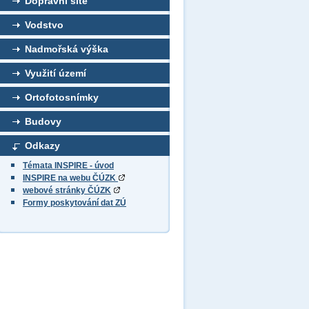
Dopravní sítě
Vodstvo
Nadmořská výška
Využití území
Ortofotosnímky
Budovy
Odkazy
Témata INSPIRE - úvod
INSPIRE na webu ČÚZK
webové stránky ČÚZK
Formy poskytování dat ZÚ