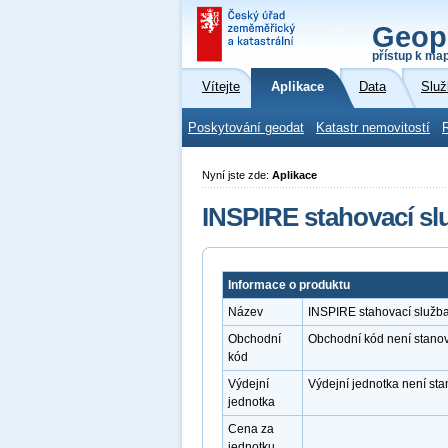
Geop
přístup k ma
Vítejte
Aplikace
Data
Služ
Poskytování geodat
Katastr nemovitostí
Nyní jste zde:
Aplikace
INSPIRE stahovací sl
Informace o produktu
Název
INSPIRE stahovací služba
Obchodní
Obchodní kód není stano
kód
Výdejní
Výdejní jednotka není st
jednotka
Cena za
jednotku