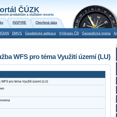
ortál ČÚZK
povým produktům a službám resortu
by
INSPIRE
Otevřená data
RÚIAN
DMVS
Geodetické aplikace
Výškopis ČR
Geografická jména
Ar
užba WFS pro téma Využití území (LU)
 WFS pro téma Využití území (LU)
ven
anovena