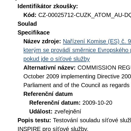
Identifikátor zkoušky:
Kód:
CZ-00025712-CUZK_ATOM_AU-DQ_
Soulad
Specifikace
Název zdroje:
Nařízení Komise (ES) č. 9
kterým se provádí směrnice Evropského 
pokud jde o síťové služby
Alternativní název:
COMMISSION REGUL
October 2009 implementing Directive 20
Parliament and of the Council as regards
Referenční datum
Referenční datum:
2009-10-20
Událost:
zveřejnění
Popis testu:
Testování souladu síťové služ
INSPIRE pro síťové služby.