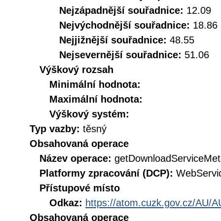
Nejzápadnější souřadnice:
12.09
Nejvýchodnější souřadnice:
18.86
Nejjižnější souřadnice:
48.55
Nejsevernější souřadnice:
51.06
Výškový rozsah
Minimální hodnota:
Maximální hodnota:
Výškový systém:
Typ vazby:
těsný
Obsahovaná operace
Název operace:
getDownloadServiceMet
Platformy zpracování (DCP):
WebServi
Přístupové místo
Odkaz:
https://atom.cuzk.gov.cz/AU/A
Obsahovaná operace