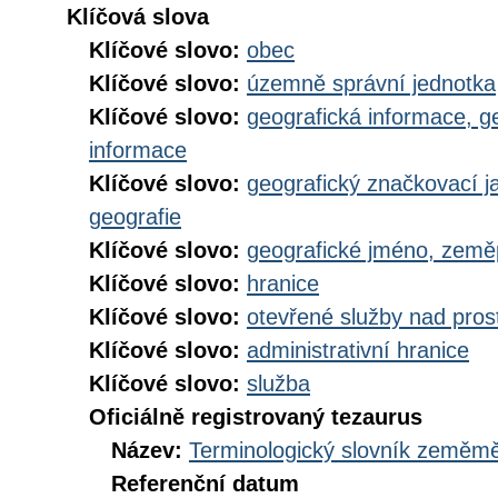
Klíčová slova
Klíčové slovo:
obec
Klíčové slovo:
územně správní jednotka
Klíčové slovo:
geografická informace, g
informace
Klíčové slovo:
geografický značkovací j
geografie
Klíčové slovo:
geografické jméno, zem
Klíčové slovo:
hranice
Klíčové slovo:
otevřené služby nad pros
Klíčové slovo:
administrativní hranice
Klíčové slovo:
služba
Oficiálně registrovaný tezaurus
Název:
Terminologický slovník zeměměř
Referenční datum