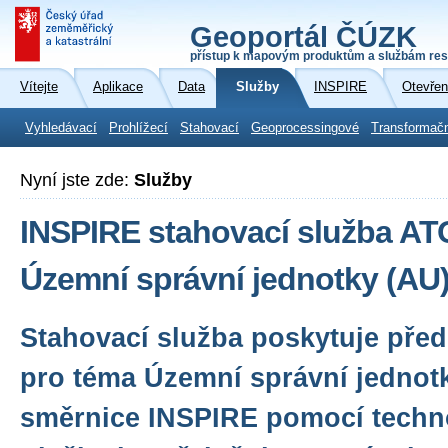
Geoportál ČÚZK
přístup k mapovým produktům a službám res
Vítejte
Aplikace
Data
Služby
INSPIRE
Otevřen
Vyhledávací
Prohlížecí
Stahovací
Geoprocessingové
Transformač
Nyní jste zde:
Služby
INSPIRE stahovací služba A
Územní správní jednotky (AU
Stahovací služba poskytuje před
pro téma Územní správní jednot
směrnice INSPIRE pomocí techn