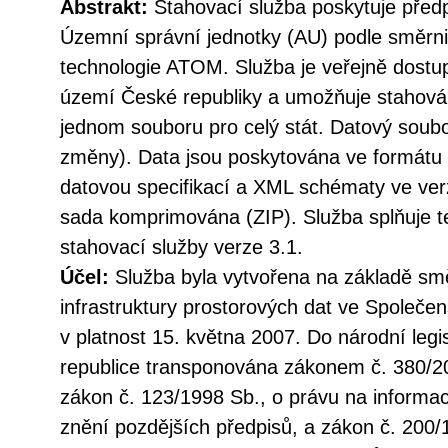
Abstrakt:
Stahovací služba poskytuje před
Územní správní jednotky (AU) podle směr
technologie ATOM. Služba je veřejně dostu
území České republiky a umožňuje stahován
jednom souboru pro celý stát. Datový soubo
změny). Data jsou poskytována ve formátu
datovou specifikací a XML schématy ve verz
sada komprimována (ZIP). Služba splňuje 
stahovací služby verze 3.1.
Účel:
Služba byla vytvořena na základě sm
infrastruktury prostorových dat ve Společen
v platnost 15. května 2007. Do národní legi
republice transponována zákonem č. 380/20
zákon č. 123/1998 Sb., o právu na informac
znění pozdějších předpisů, a zákon č. 200/