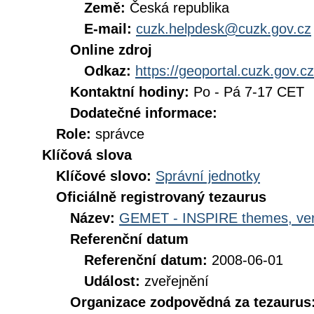
Země:
Česká republika
E-mail:
cuzk.helpdesk@cuzk.gov.cz
Online zdroj
Odkaz:
https://geoportal.cuzk.gov.cz
Kontaktní hodiny:
Po - Pá 7-17 CET
Dodatečné informace:
Role:
správce
Klíčová slova
Klíčové slovo:
Správní jednotky
Oficiálně registrovaný tezaurus
Název:
GEMET - INSPIRE themes, ver
Referenční datum
Referenční datum:
2008-06-01
Událost:
zveřejnění
Organizace zodpovědná za tezaurus