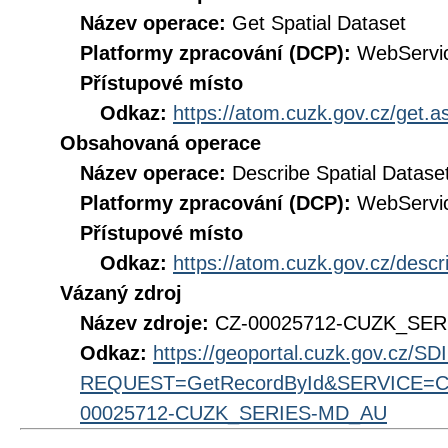
Název operace:
Get Spatial Dataset
Platformy zpracování (DCP):
WebServi
Přístupové místo
Odkaz:
https://atom.cuzk.gov.cz/get
Obsahovaná operace
Název operace:
Describe Spatial Datase
Platformy zpracování (DCP):
WebServi
Přístupové místo
Odkaz:
https://atom.cuzk.gov.cz/des
Vázaný zdroj
Název zdroje:
CZ-00025712-CUZK_SE
Odkaz:
https://geoportal.cuzk.gov.cz/S
REQUEST=GetRecordById&SERVICE=CS
00025712-CUZK_SERIES-MD_AU