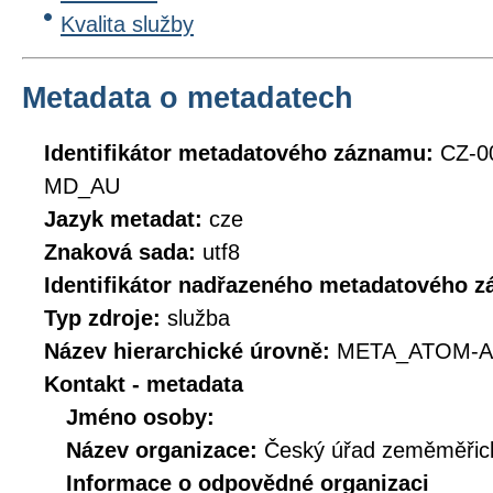
Kvalita služby
Metadata o metadatech
Identifikátor metadatového záznamu:
CZ-0
MD_AU
Jazyk metadat:
cze
Znaková sada:
utf8
Identifikátor nadřazeného metadatového 
Typ zdroje:
služba
Název hierarchické úrovně:
META_ATOM-A
Kontakt - metadata
Jméno osoby:
Název organizace:
Český úřad zeměměřick
Informace o odpovědné organizaci