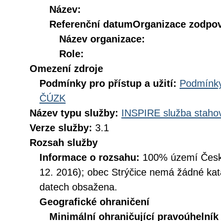
Název:
Referenční datum
Organizace zodpov
Název organizace:
Role:
Omezení zdroje
Podmínky pro přístup a užití:
Podmínky
ČÚZK
Název typu služby:
INSPIRE služba stahov
Verze služby:
3.1
Rozsah služby
Informace o rozsahu:
100% území České
12. 2016); obec Strýčice nemá žádné kata
datech obsažena.
Geografické ohraničení
Minimální ohraničující pravoúhelník