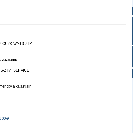
Z-CUZK-WMTS-ZTM
ho záznamu:
S-ZTM_SERVICE
ěřický a katastrální
1800/9