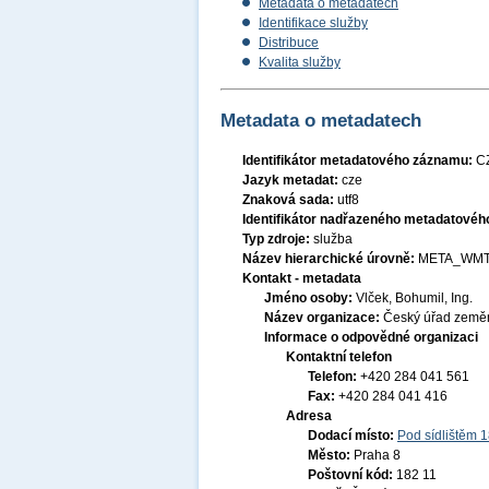
Metadata o metadatech
Identifikace služby
Distribuce
Kvalita služby
Metadata o metadatech
Identifikátor metadatového záznamu:
C
Jazyk metadat:
cze
Znaková sada:
utf8
Identifikátor nadřazeného metadatové
Typ zdroje:
služba
Název hierarchické úrovně:
META_WMT
Kontakt - metadata
Jméno osoby:
Vlček, Bohumil, Ing.
Název organizace:
Český úřad zeměm
Informace o odpovědné organizaci
Kontaktní telefon
Telefon:
+420 284 041 561
Fax:
+420 284 041 416
Adresa
Dodací místo:
Pod sídlištěm 
Město:
Praha 8
Poštovní kód:
182 11