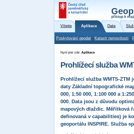
Geop
přístup k ma
Vítejte
Aplikace
Data
Služ
Poskytování geodat
Katastr nemovitostí
Nyní jste zde:
Aplikace
Prohlížecí služba WM
Prohlížecí služba WMTS-ZTM je
daty Základní topografické map
000, 1:50 000, 1:100 000 a 1:25
000. Data jsou z důvodu optim
mapových dlaždic. Měřítková řa
definovaná v capabilities) je 
geoportálu INSPIRE. Služba s