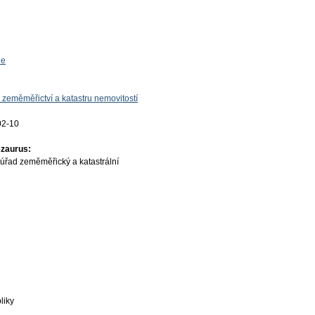
ie
 zeměměřictví a katastru nemovitostí
02-10
ezaurus:
úřad zeměměřický a katastrální
liky