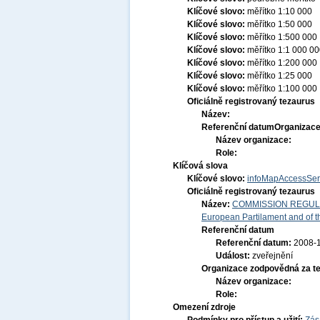
Klíčové slovo:
měřítko 1:10 000
Klíčové slovo:
měřítko 1:50 000
Klíčové slovo:
měřítko 1:500 000
Klíčové slovo:
měřítko 1:1 000 0
Klíčové slovo:
měřítko 1:200 000
Klíčové slovo:
měřítko 1:25 000
Klíčové slovo:
měřítko 1:100 000
Oficiálně registrovaný tezaurus
Název:
Referenční datum
Organizace
Název organizace:
Role:
Klíčová slova
Klíčové slovo:
infoMapAccessSer
Oficiálně registrovaný tezaurus
Název:
COMMISSION REGULATI
European Partilament and of th
Referenční datum
Referenční datum:
2008-
Událost:
zveřejnění
Organizace zodpovědná za t
Název organizace:
Role:
Omezení zdroje