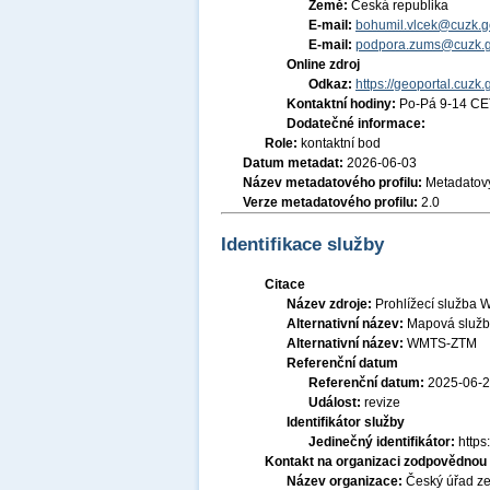
Země:
Česká republika
E-mail:
bohumil.vlcek@cuzk.g
E-mail:
podpora.zums@cuzk.g
Online zdroj
Odkaz:
https://geoportal.cuzk.
Kontaktní hodiny:
Po-Pá 9-14 CE
Dodatečné informace:
Role:
kontaktní bod
Datum metadat:
2026-06-03
Název metadatového profilu:
Metadatový
Verze metadatového profilu:
2.0
Identifikace služby
Citace
Název zdroje:
Prohlížecí služba 
Alternativní název:
Mapová služb
Alternativní název:
WMTS-ZTM
Referenční datum
Referenční datum:
2025-06-
Událost:
revize
Identifikátor služby
Jedinečný identifikátor:
http
Kontakt na organizaci zodpovědnou 
Název organizace:
Český úřad ze