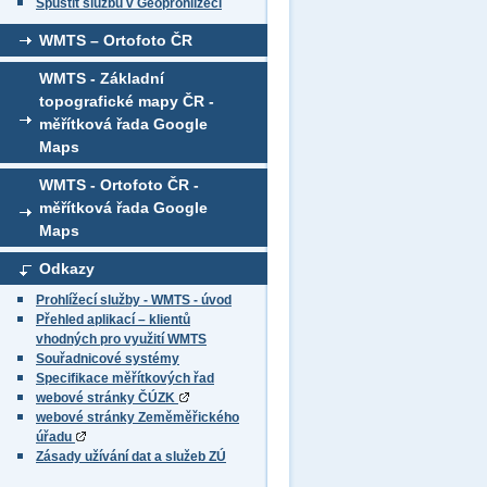
Spustit službu v Geoprohlížeči
WMTS – Ortofoto ČR
WMTS - Základní
topografické mapy ČR -
měřítková řada Google
Maps
WMTS - Ortofoto ČR -
měřítková řada Google
Maps
Odkazy
Prohlížecí služby - WMTS - úvod
Přehled aplikací – klientů
vhodných pro využití WMTS
Souřadnicové systémy
Specifikace měřítkových řad
webové stránky ČÚZK
webové stránky Zeměměřického
úřadu
Zásady užívání dat a služeb ZÚ