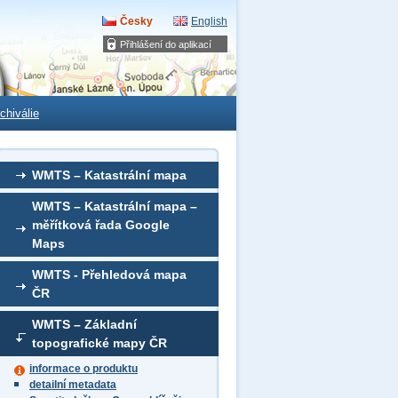
Česky
English
Přihlášení do aplikací
chiválie
WMTS – Katastrální mapa
WMTS – Katastrální mapa –
měřítková řada Google
Maps
WMTS - Přehledová mapa
ČR
WMTS – Základní
topografické mapy ČR
informace o produktu
detailní metadata