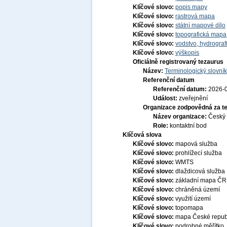
Klíčové slovo:
popis mapy
Klíčové slovo:
rastrová mapa
Klíčové slovo:
státní mapové dílo
Klíčové slovo:
topografická mapa
Klíčové slovo:
vodstvo, hydrograf
Klíčové slovo:
výškopis
Oficiálně registrovaný tezaurus
Název:
Terminologický slovník
Referenční datum
Referenční datum:
2026-
Událost:
zveřejnění
Organizace zodpovědná za t
Název organizace:
Český 
Role:
kontaktní bod
Klíčová slova
Klíčové slovo:
mapová služba
Klíčové slovo:
prohlížecí služba
Klíčové slovo:
WMTS
Klíčové slovo:
dlaždicová služba
Klíčové slovo:
základní mapa ČR
Klíčové slovo:
chráněná území
Klíčové slovo:
využití území
Klíčové slovo:
topomapa
Klíčové slovo:
mapa České repub
Klíčové slovo:
podrobné měřítko