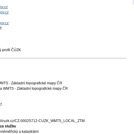
ov.cz
ov.cz
gov.cz
T
 profil ČÚZK
WMTS - Základní topografické mapy ČR
a WMTS - Základní topografické mapy ČR
27
s://cuzk.cz/CZ-00025712-CUZK_WMTS_LOCAL_ZTM
za službu
měměřický a katastrální