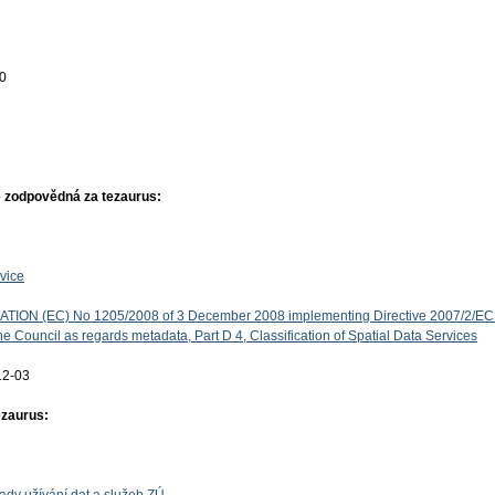
00
 zodpovědná za tezaurus:
vice
ON (EC) No 1205/2008 of 3 December 2008 implementing Directive 2007/2/EC 
e Council as regards metadata, Part D 4, Classification of Spatial Data Services
12-03
ezaurus: