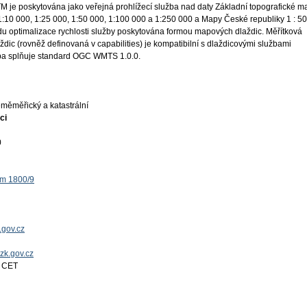
 je poskytována jako veřejná prohlížecí služba nad daty Základní topografické m
1:10 000, 1:25 000, 1:50 000, 1:100 000 a 1:250 000 a Mapy České republiky 1 : 5
odu optimalizace rychlosti služby poskytována formou mapových dlaždic. Měřítková
ždic (rovněž definovaná v capabilities) je kompatibilní s dlaždicovými službami
ba splňuje standard OGC WMTS 1.0.0.
měměřický a katastrální
ci
0
ěm 1800/9
.gov.cz
uzk.gov.cz
4 CET