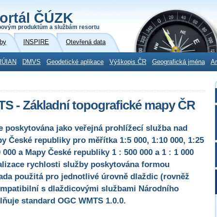
ortál ČÚZK
povým produktům a službám resortu
by
INSPIRE
Otevřená data
RÚIAN
DMVS
Geodetické aplikace
Výškopis ČR
Geografická jména
Ar
TS - Základní topografické mapy ČR
 poskytována jako veřejná prohlížecí služba nad
y České republiky pro měřítka 1:5 000, 1:10 000, 1:25
0 000 a Mapy České republiky 1 : 500 000 a 1 : 1 000
alizace rychlosti služby poskytována formou
da použitá pro jednotlivé úrovně dlaždic (rovněž
kompatibilní s dlaždicovými službami Národního
plňuje standard OGC WMTS 1.0.0.