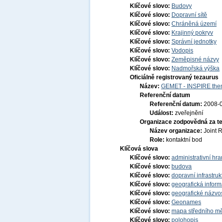
Klíčové slovo:
Budovy
Klíčové slovo:
Dopravní sítě
Klíčové slovo:
Chráněná území
Klíčové slovo:
Krajinný pokryv
Klíčové slovo:
Správní jednotky
Klíčové slovo:
Vodopis
Klíčové slovo:
Zeměpisné názvy
Klíčové slovo:
Nadmořská výška
Oficiálně registrovaný tezaurus
Název:
GEMET - INSPIRE them
Referenční datum
Referenční datum:
2008-
Událost:
zveřejnění
Organizace zodpovědná za t
Název organizace:
Joint 
Role:
kontaktní bod
Klíčová slova
Klíčové slovo:
administrativní hra
Klíčové slovo:
budova
Klíčové slovo:
dopravní infrastruk
Klíčové slovo:
geografická infor
Klíčové slovo:
geografické názvo
Klíčové slovo:
Geonames
Klíčové slovo:
mapa středního mě
Klíčové slovo:
polohopis