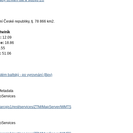
ady užívání dat a služeb ZÚ
 České republiky, tj. 78 866 km2.
helník
e:
12.09
ce:
18.86
.55
e:
51.06
tém baltský - po vyrovnání (Bpv)
Metadata
Services
cz/arcgis1/rest/services/ZTM/MapServer/WMTS
Services