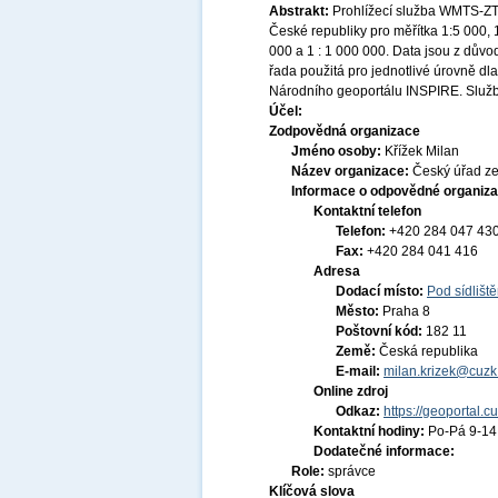
Abstrakt:
Prohlížecí služba WMTS-ZTM
České republiky pro měřítka 1:5 000, 
000 a 1 : 1 000 000. Data jsou z dův
řada použitá pro jednotlivé úrovně dla
Národního geoportálu INSPIRE. Služ
Účel:
Zodpovědná organizace
Jméno osoby:
Křížek Milan
Název organizace:
Český úřad ze
Informace o odpovědné organiza
Kontaktní telefon
Telefon:
+420 284 047 43
Fax:
+420 284 041 416
Adresa
Dodací místo:
Pod sídlišt
Město:
Praha 8
Poštovní kód:
182 11
Země:
Česká republika
E-mail:
milan.krizek@cuzk
Online zdroj
Odkaz:
https://geoportal.c
Kontaktní hodiny:
Po-Pá 9-1
Dodatečné informace:
Role:
správce
Klíčová slova