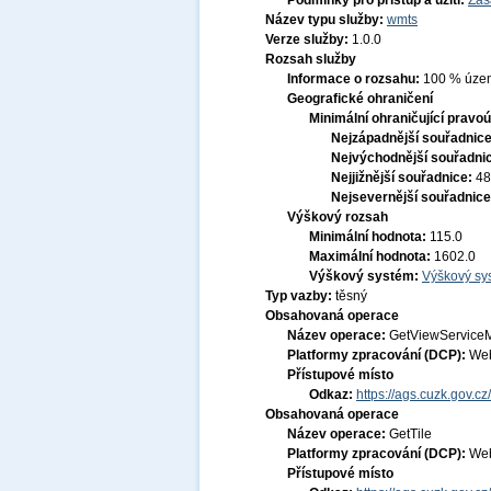
Podmínky pro přístup a užití:
Zás
Název typu služby:
wmts
Verze služby:
1.0.0
Rozsah služby
Informace o rozsahu:
100 % území
Geografické ohraničení
Minimální ohraničující pravoú
Nejzápadnější souřadnic
Nejvýchodnější souřadni
Nejjižnější souřadnice:
48
Nejsevernější souřadnic
Výškový rozsah
Minimální hodnota:
115.0
Maximální hodnota:
1602.0
Výškový systém:
Výškový sys
Typ vazby:
těsný
Obsahovaná operace
Název operace:
GetViewService
Platformy zpracování (DCP):
Web
Přístupové místo
Odkaz:
https://ags.cuzk.gov.
Obsahovaná operace
Název operace:
GetTile
Platformy zpracování (DCP):
Web
Přístupové místo