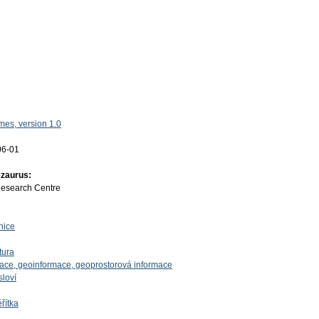
es, version 1.0
06-01
ezaurus:
Research Centre
nice
tura
mace, geoinformace, geoprostorová informace
sloví
řítka