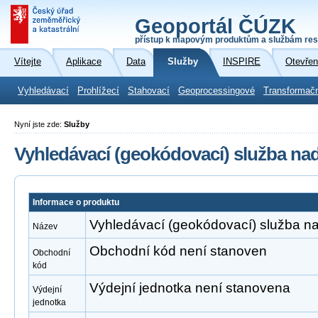
Geoportál ČÚZK
přístup k mapovým produktům a službám res
Vítejte
Aplikace
Data
Služby
INSPIRE
Otevřen
Vyhledávací
Prohlížecí
Stahovací
Geoprocessingové
Transformač
Nyní jste zde:
Služby
Vyhledávací (geokódovací) služba na
Informace o produktu
Vyhledávací (geokódovací) služba n
Název
Obchodní kód není stanoven
Obchodní
kód
Výdejní jednotka není stanovena
Výdejní
jednotka