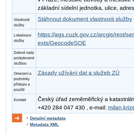
základní sídelní jednotka, ulice, adre
Stáhnout dokument vlastnosti služby
Vlastnosti
služby
https://ags.cuzk.gov.cz/arcgis/rest/
Lokalizace
služby
exts/GeocodeSOE
Datové sady
poskytované
službou
Zásady užívání dat a služeb ZÚ
Omezení a
podmínky
přístupu a
použití
Český úřad zeměměřický a katastrální, 
Kontakt
+420 284 047 430 , e-mail:
milan.kri
Detailní metadata
Metadata XML