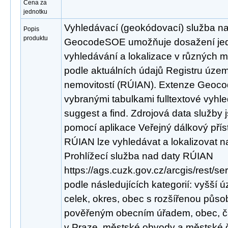
Cena za
jednotku
Vyhledávací (geokódovací) služba n
Popis
produktu
GeocodeSOE umožňuje dosažení jed
vyhledávání a lokalizace v různých 
podle aktuálních údajů Registru územn
nemovitostí (RÚIAN). Extenze Geoco
vybranými tabulkami fulltextové vyhl
suggest a find. Zdrojová data služby
pomocí aplikace Veřejný dálkový pří
RÚIAN lze vyhledávat a lokalizovat 
Prohlížecí služba nad daty RÚIAN
https://ags.cuzk.gov.cz/arcgis/rest/
podle následujících kategorií: vyšš
celek, okres, obec s rozšířenou půso
pověřeným obecním úřadem, obec, čá
v Praze, městské obvody a městské čá