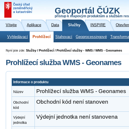
Geoportál ČÚZK
přístup k mapovým produktům a službám res
Vítejte
Aplikace
Data
Služby
INSPIRE
Otevřen
Vyhledávací
Prohlížecí
Stahovací
Geoprocessingové
Transforma
Nyní jste zde:
Služby / Prohlížecí / Prohlížecí služby - WMS / WMS - Geonames
Prohlížecí služba WMS - Geonames
Informace o produktu
Prohlížecí služba WMS - Geonames
Název
Obchodní kód není stanoven
Obchodní
kód
Výdejní jednotka není stanovena
Výdejní
jednotka