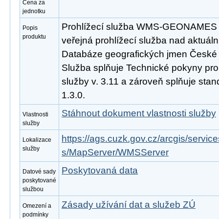
Cena za
jednotku
Prohlížecí služba WMS-GEONAMES j
Popis
produktu
veřejná prohlížecí služba nad aktuáln
Databáze geografických jmen České 
Služba splňuje Technické pokyny pro
služby v. 3.11 a zároveň splňuje st
1.3.0.
Stáhnout dokument vlastnosti služby
Vlastnosti
služby
https://ags.cuzk.gov.cz/arcgis/se
Lokalizace
služby
s/MapServer/WMSServer
Poskytovaná data
Datové sady
poskytované
službou
Zásady užívání dat a služeb ZÚ
Omezení a
podmínky