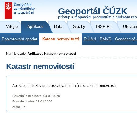
Geoportál ČÚZK
přístup k mapovým produktům a službám res
Vítejte
Aplikace
Data
Služby
INSPIRE
Otevřen
Poskytování geodat
Katastr nemovitostí
RÚIAN
DMVS
Geodetické 
Nyní jste zde:
Aplikace / Katastr nemovitostí
Katastr nemovitostí
Aplikace a služby pro poskytování údajů z katastru nemovitostí.
Poslední aktualizace: 03.03.2026
Poslední revize:
03.03.2026
Autor: 95