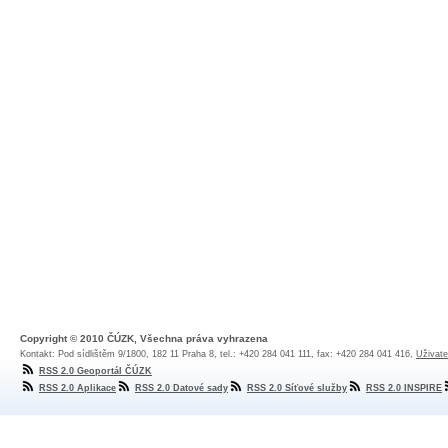
Copyright © 2010 ČÚZK, Všechna práva vyhrazena
Kontakt: Pod sídlištěm 9/1800, 182 11 Praha 8, tel.: +420 284 041 111, fax: +420 284 041 416,
Uživate
RSS 2.0 Geoportál ČÚZK
RSS 2.0 Aplikace
RSS 2.0 Datové sady
RSS 2.0 Síťové služby
RSS 2.0 INSPIRE