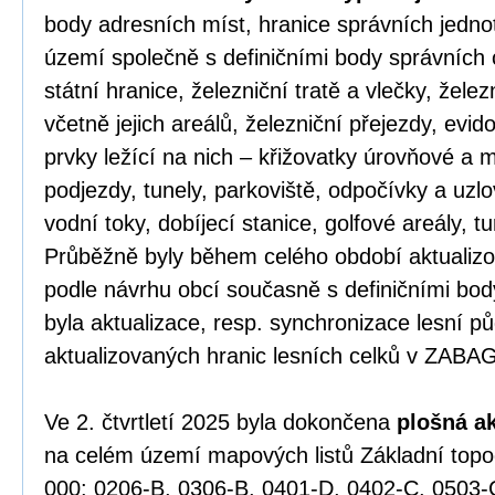
body adresních míst, hranice správních jednot
území společně s definičními body správních 
státní hranice, železniční tratě a vlečky, žele
včetně jejich areálů, železniční přejezdy, evid
prvky ležící na nich – křižovatky úrovňové a
podjezdy, tunely, parkoviště, odpočívky a uzlov
vodní toky, dobíjecí stanice, golfové areály, tu
Průběžně byly během celého období aktualizov
podle návrhu obcí současně s definičními bo
byla aktualizace, resp. synchronizace lesní p
aktualizovaných hranic lesních celků v ZABA
Ve 2. čtvrtletí 2025 byla dokončena
plošná a
na celém území mapových listů Základní top
000: 0206-B, 0306-B, 0401-D, 0402-C, 0503-