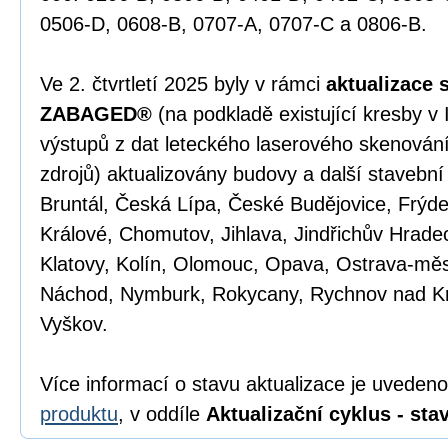
0506-D, 0608-B, 0707-A, 0707-C a 0806-B.
Ve 2. čtvrtletí 2025 byly v rámci
aktualizace 
ZABAGED®
(na podkladě existující kresby v
výstupů z dat leteckého laserového skenován
zdrojů) aktualizovány budovy a další stavební
Bruntál, Česká Lípa, České Budějovice, Frýd
Králové, Chomutov, Jihlava, Jindřichův Hradec
Klatovy, Kolín, Olomouc, Opava, Ostrava-měs
Náchod, Nymburk, Rokycany, Rychnov nad K
Vyškov.
Více informací o stavu aktualizace je uveden
produktu
, v oddíle
Aktualizační cyklus - stav