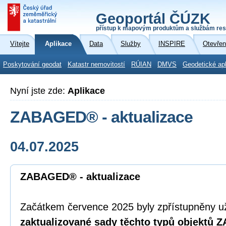
Geoportál ČÚZK
přístup k mapovým produktům a službám res
Vítejte
Aplikace
Data
Služby
INSPIRE
Otevřen
Poskytování geodat
Katastr nemovitostí
RÚIAN
DMVS
Geodetické ap
Nyní jste zde:
Aplikace
ZABAGED® - aktualizace
04.07.2025
ZABAGED® - aktualizace
Začátkem července 2025 byly zpřístupněny u
zaktualizované sady těchto typů objektů