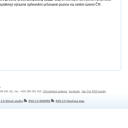
í systémy) výrazné zpřesnění určované pozice na celém území ČR.
a
 284 041 111, fax: +420 284 041 416,
Uživatelská podpora
,
facebook
,
Jak číst RSS kanály
 2.0 Síťové služby
RSS 2.0 INSPIRE
RSS 2.0 Otevřená data