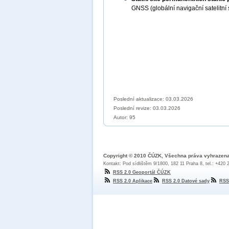
GNSS (globální navigační satelitn
Poslední aktualizace: 03.03.2026
Poslední revize:
03.03.2026
Autor: 95
Copyright © 2010 ČÚZK, Všechna práva vyhrazen
Kontakt: Pod sídlištěm 9/1800, 182 11 Praha 8, tel.: +420
RSS 2.0 Geoportál ČÚZK
RSS 2.0 Aplikace
RSS 2.0 Datové sady
RSS