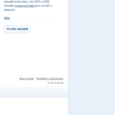
aktualizována daty z let 2024 a 2025.
Aktuální
souborová data
jsou rovněž k
dispozici.
Více
Archiv aktualit
Mapa stránek
Prohlášení o přístupnosti
IP: 216.73.216.228