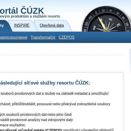
ortál ČÚZK
povým produktům a službám resortu
by
INSPIRE
Otevřená data
oprocessingové
Transformační
CZEPOS
sledující síťové služby resortu ČÚZK:
í souborů prostorových dat a služeb na základě metadat a umožňující
ocházet, přiblížit/oddálit, posouvat nebo překrývat zobrazitelné soubory
ných souborů prostorových dat nebo jeho částí
ovádět prostorové analýzy nad zdrojovými daty
ormace souřadnic.
 pro přesné určování polohy (CZEPOS)
umožňující uživatelům přijímačů