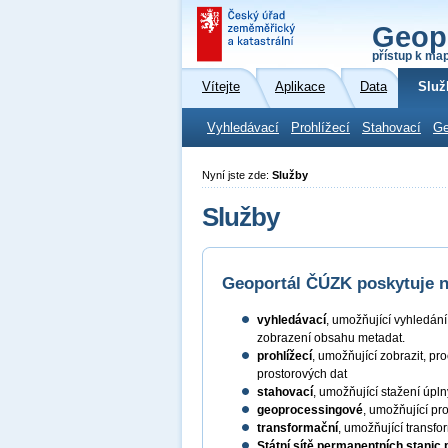
Geop
přístup k ma
Vítejte
Aplikace
Data
Služ
Vyhledávací
Prohlížecí
Stahovací
Ge
Nyní jste zde:
Služby
Služby
Geoportál ČÚZK poskytuje ná
vyhledávací
, umožňující vyhledán
zobrazení obsahu metadat.
prohlížecí
, umožňující zobrazit, pr
prostorových dat
stahovací
, umožňující stažení úpl
geoprocessingové
, umožňující pr
transformační
, umožňující transf
Státní sítě permanentních stanic