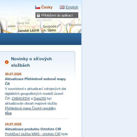
Česky
English
Přihlášení do aplikací
Novinky o síťových
službách
30.07.2026
Aktualizace Přehledové webové mapy
ČR
V souvislosti s aktualizací zdrojových dat
digitálních geografických modelů území
ČR:
ZABAGED®
a
Data250
byl
aktualizován obsah mapové služby
Přehledová mapa České republiky
.
Více
24.07.2026
Aktualizace produktu Ortofoto CIR
Prohlížecí služba WMS - ortofoto CIR
byla