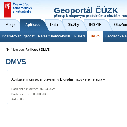
Geoportál ČÚZK
přístup k mapovým produktům a službám res
Vítejte
Aplikace
Data
Služby
INSPIRE
Otevřen
Poskytování geodat
Katastr nemovitostí
RÚIAN
DMVS
Geodetické a
Nyní jste zde:
Aplikace / DMVS
DMVS
Aplikace Informačního systému Digitální mapy veřejné správy.
Poslední aktualizace: 03.03.2026
Poslední revize:
03.03.2026
Autor: 95