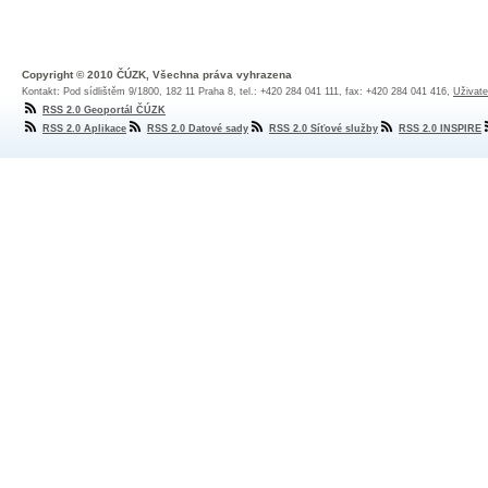
Copyright © 2010 ČÚZK, Všechna práva vyhrazena
Kontakt: Pod sídlištěm 9/1800, 182 11 Praha 8, tel.: +420 284 041 111, fax: +420 284 041 416,
Uživate
RSS 2.0 Geoportál ČÚZK
RSS 2.0 Aplikace
RSS 2.0 Datové sady
RSS 2.0 Síťové služby
RSS 2.0 INSPIRE