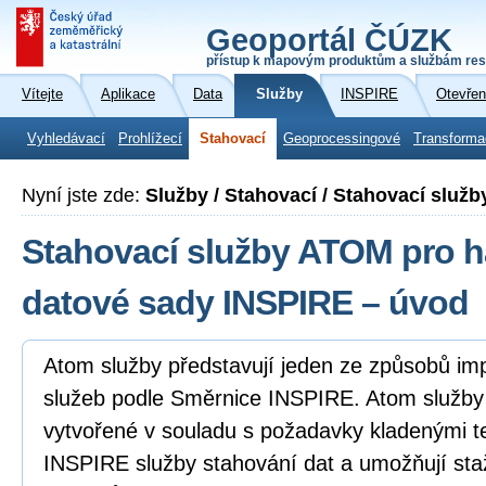
Geoportál ČÚZK
přístup k mapovým produktům a službám res
Vítejte
Aplikace
Data
Služby
INSPIRE
Otevřen
Vyhledávací
Prohlížecí
Stahovací
Geoprocessingové
Transforma
Nyní jste zde:
Služby / Stahovací / Stahovací slu
Stahovací služby ATOM pro 
datové sady INSPIRE – úvod
Atom služby představují jeden ze způsobů i
služeb podle Směrnice INSPIRE. Atom služb
vytvořené v souladu s požadavky kladenými 
INSPIRE služby stahování dat a umožňují sta