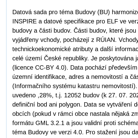
Datová sada pro téma Budovy (BU) harmoniz
INSPIRE a datové specifikace pro ELF ve verz
budovy a části budov. Části budov, které jso
vyjádřeny vchody, pocházejí z RÚIAN. Vchody
technickoekonomické atributy a další informa
celé území České republiky. Je poskytována j
(licence CC-BY 4.0). Data pochází především
územní identifikace, adres a nemovitostí a č
(Informačního systému katastru nemovitostí)
uvedeno ,28%, t.j. 12052 budov (k 27. 07. 20
definiční bod ani polygon. Data se vytváření 
obcích (pokud v rámci obce nastala nějaká zm
formátu GML 3.2.1 a jsou validní proti sché
téma Budovy ve verzi 4.0. Pro stažení jsou d