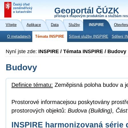
Geoportál ČÚZK
přístup k mapovým produktům a službám res
Vítejte
Aplikace
Data
Služby
INSPIRE
Otevřen
O metadatech
Témata INSPIRE
Síťové služby INSPIRE
Sdílení I
Nyní jste zde:
INSPIRE / Témata INSPIRE / Budovy
Budovy
Definice tématu:
Zeměpisná poloha budov a je
Prostorové informacejsou poskytovány prostř
prostorových objektů:
Budova (Building), Část
INSPIRE harmonizovaná série 