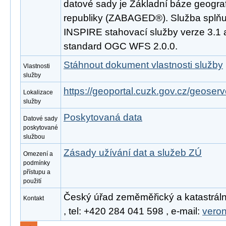
datové sady je Základní báze geogra
republiky (ZABAGED®). Služba splňu
INSPIRE stahovací služby verze 3.1 
standard OGC WFS 2.0.0.
Stáhnout dokument vlastnosti služby
Vlastnosti
služby
https://geoportal.cuzk.gov.cz/geoserv
Lokalizace
služby
Poskytovaná data
Datové sady
poskytované
službou
Zásady užívání dat a služeb ZÚ
Omezení a
podmínky
přístupu a
použití
Český úřad zeměměřický a katastráln
Kontakt
, tel: +420 284 041 598 , e-mail:
vero