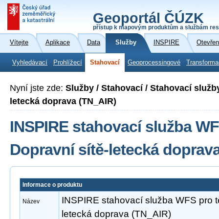
Geoportál ČÚZK
přístup k mapovým produktům a službám res
Vítejte
Aplikace
Data
Služby
INSPIRE
Otevřen
Vyhledávací
Prohlížecí
Stahovací
Geoprocessingové
Transforma
Nyní jste zde:
Služby / Stahovací / Stahovací služb
letecká doprava (TN_AIR)
INSPIRE stahovací služba WF
Dopravní sítě-letecká doprav
Informace o produktu
INSPIRE stahovací služba WFS pro t
Název
letecká doprava (TN_AIR)