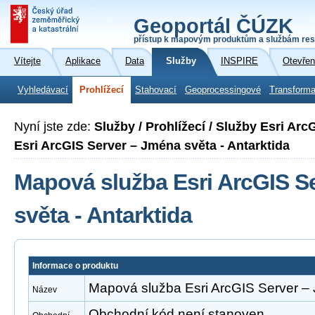
Geoportál ČÚZK
přístup k mapovým produktům a službám res
Vítejte
Aplikace
Data
Služby
INSPIRE
Otevřen
Vyhledávací
Prohlížecí
Stahovací
Geoprocessingové
Transforma
Nyní jste zde:
Služby / Prohlížecí / Služby Esri Ar
Esri ArcGIS Server – Jména světa - Antarktida
Mapová služba Esri ArcGIS S
světa - Antarktida
Informace o produktu
Mapová služba Esri ArcGIS Server – 
Název
Obchodní kód není stanoven