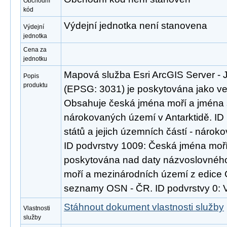
Obchodní
kód
Výdejní jednotka není stanovena
Výdejní
jednotka
Cena za
jednotku
Mapová služba Esri ArcGIS Server - J
Popis
produktu
(EPSG: 3031) je poskytována jako veř
Obsahuje česká jména moří a jména st
nárokovaných území v Antarktidě. ID
států a jejich územních částí - nárok
ID podvrstvy 1009: Česká jména moří 
poskytována nad daty názvoslovné
moří a mezinárodních území z edice
seznamy OSN - ČR. ID podvrstvy 0: 
Stáhnout dokument vlastnosti služby
Vlastnosti
služby