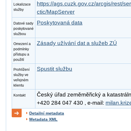
https://ags.cuzk.gov.cz/arcgis/rest/s
Lokalizace
služby
ctic/MapServer
Poskytovaná data
Datové sady
poskytované
službou
Zásady užívání dat a služeb ZÚ
Omezení a
podmínky
přístupu a
použití
Spustit službu
Prohlížení
služby ve
veřejném
klientu
Český úřad zeměměřický a katastrální, 
Kontakt
+420 284 047 430 , e-mail:
milan.kri
Detailní metadata
Metadata XML