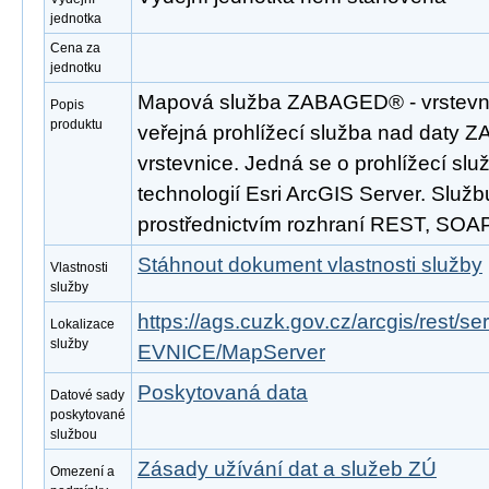
jednotka
Cena za
jednotku
Mapová služba ZABAGED® - vrstevni
Popis
produktu
veřejná prohlížecí služba nad daty 
vrstevnice. Jedná se o prohlížecí sl
technologií Esri ArcGIS Server. Službu
prostřednictvím rozhraní REST, SO
Stáhnout dokument vlastnosti služby
Vlastnosti
služby
https://ags.cuzk.gov.cz/arcgis/res
Lokalizace
služby
EVNICE/MapServer
Poskytovaná data
Datové sady
poskytované
službou
Zásady užívání dat a služeb ZÚ
Omezení a