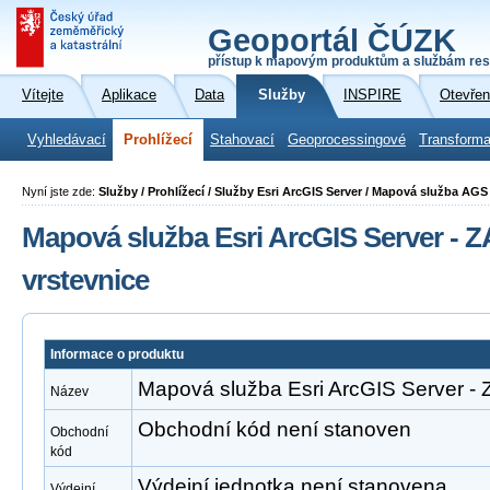
Geoportál ČÚZK
přístup k mapovým produktům a službám res
Vítejte
Aplikace
Data
Služby
INSPIRE
Otevřen
Vyhledávací
Prohlížecí
Stahovací
Geoprocessingové
Transforma
Nyní jste zde:
Služby / Prohlížecí / Služby Esri ArcGIS Server / Mapová služba A
Mapová služba Esri ArcGIS Server -
vrstevnice
Informace o produktu
Mapová služba Esri ArcGIS Server -
Název
Obchodní kód není stanoven
Obchodní
kód
Výdejní jednotka není stanovena
Výdejní