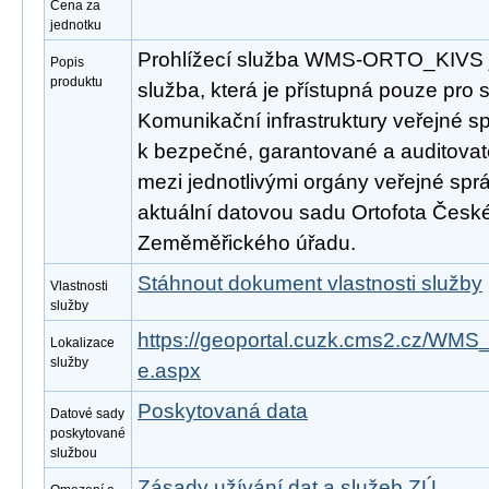
Cena za
jednotku
Prohlížecí služba WMS-ORTO_KIVS 
Popis
produktu
služba, která je přístupná pouze pro s
Komunikační infrastruktury veřejné s
k bezpečné, garantované a auditovat
mezi jednotlivými orgány veřejné spr
aktuální datovou sadu Ortofota Česk
Zeměměřického úřadu.
Stáhnout dokument vlastnosti služby
Vlastnosti
služby
https://geoportal.cuzk.cms2.cz/W
Lokalizace
služby
e.aspx
Poskytovaná data
Datové sady
poskytované
službou
Zásady užívání dat a služeb ZÚ