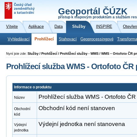
Geoportál ČÚZK
přístup k mapovým produktům a službám res
Vítejte
Aplikace
Data
Služby
INSPIRE
Otevřen
Vyhledávací
Prohlížecí
Stahovací
Geoprocessingové
Transforma
Nyní jste zde:
Služby / Prohlížecí / Prohlížecí služby - WMS / WMS – Ortofoto ČR p
Prohlížecí služba WMS - Ortofoto ČR
Informace o produktu
Prohlížecí služba WMS - Ortofoto ČR
Název
Obchodní kód není stanoven
Obchodní
kód
Výdejní jednotka není stanovena
Výdejní
jednotka