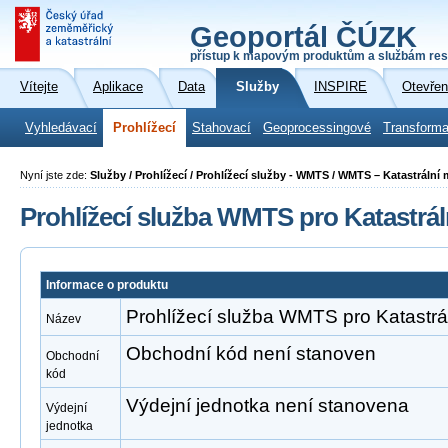
Geoportál ČÚZK
přístup k mapovým produktům a službám res
Vítejte
Aplikace
Data
Služby
INSPIRE
Otevřen
Vyhledávací
Prohlížecí
Stahovací
Geoprocessingové
Transforma
Nyní jste zde:
Služby / Prohlížecí / Prohlížecí služby - WMTS / WMTS – Katastrální
Prohlížecí služba WMTS pro Katastrá
Informace o produktu
Prohlížecí služba WMTS pro Katastr
Název
Obchodní kód není stanoven
Obchodní
kód
Výdejní jednotka není stanovena
Výdejní
jednotka