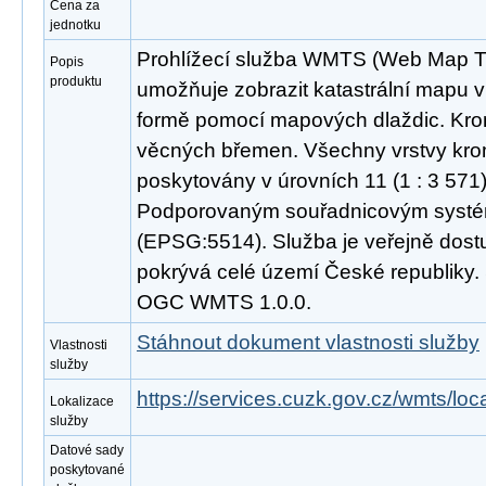
Cena za
jednotku
Prohlížecí služba WMTS (Web Map Til
Popis
produktu
umožňuje zobrazit katastrální mapu v 
formě pomocí mapových dlaždic. Kro
věcných břemen. Všechny vrstvy kro
poskytovány v úrovních 11 (1 : 3 571) 
Podporovaným souřadnicovým syst
(EPSG:5514). Služba je veřejně dost
pokrývá celé území České republiky.
OGC WMTS 1.0.0.
Stáhnout dokument vlastnosti služby
Vlastnosti
služby
https://services.cuzk.gov.cz/wmts/lo
Lokalizace
služby
Datové sady
poskytované