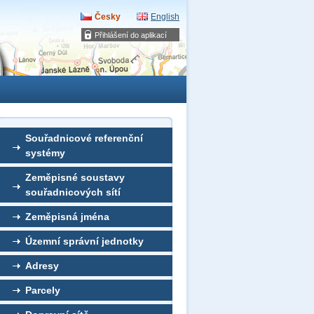
Česky
English
Přihlášení do aplikací
Souřadnicové referenční
systémy
Zeměpisné soustavy
souřadnicových sítí
Zeměpisná jména
Územní správní jednotky
Adresy
Parcely