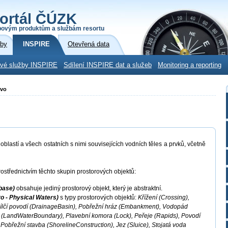
ortál ČÚZK
povým produktům a službám resortu
žby
INSPIRE
Otevřená data
ové služby INSPIRE
Sdílení INSPIRE dat a služeb
Monitoring a reporting
tvo
blastí a všech ostatních s nimi souvisejících vodních těles a prvků, včetně
ostřednictvím těchto skupin prostorových objektů:
base)
obsahuje jediný prostorový objekt, který je abstraktní.
o - Physical Waters)
s typy prostorových objektů:
Křížení (Crossing),
ílčí povodí (DrainageBasin), Pobřežní hráz (Embankment), Vodopád
py (LandWaterBoundary), Plavební komora (Lock), Peřeje (Rapids), Povodí
 Pobřežní stavba (ShorelineConstruction), Jez (Sluice), Stojatá voda