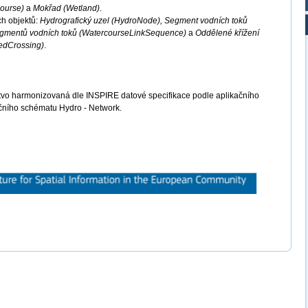
course)
a
Mokřad (Wetland)
.
ch objektů:
Hydrografický uzel (HydroNode), Segment vodních toků
egmentů vodních toků (WatercourseLinkSequence)
a
Oddělené křížení
edCrossing)
.
tvo harmonizovaná dle INSPIRE datové specifikace podle aplikačního
čního schématu Hydro - Network.