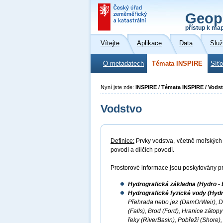
Geop
přístup k ma
Vítejte
Aplikace
Data
Slu
O metadatech
Témata INSPIRE
Síť
Nyní jste zde:
INSPIRE / Témata INSPIRE / Vods
Vodstvo
Definice:
Prvky vodstva, včetně mořských o
povodí a dílčích povodí.
Prostorové informace jsou poskytovány pr
Hydrografická základna (Hydro - 
Hydrografické fyzické vody (Hydr
Přehrada nebo jez (DamOrWeir), D
(Falls), Brod (Ford), Hranice záto
řeky (RiverBasin), Pobřeží (Shore),