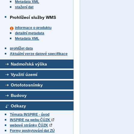
Metadata XML
stažení dat
Prohlížecí služby WMS
informace o produktu
detailní metadata
Metadata XML
prohlížet data
Aktuální verze datové specifikace
Nadmořská výška
Využití území
Ortofotosnímky
Budovy
Odkazy
Témata INSPIRE - úvod
INSPIRE na webu ČÚZK
webové stránky ČÚZK
Formy poskytování dat ZÚ