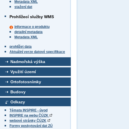
Metadata XML
stažení dat
Prohlížecí služby WMS
informace o produktu
detailní metadata
Metadata XML
prohlížet data
Aktuální verze datové specifikace
Nadmořská výška
Využití území
Ortofotosnímky
Budovy
Odkazy
Témata INSPIRE - úvod
INSPIRE na webu ČÚZK
webové stránky ČÚZK
Formy poskytování dat ZÚ