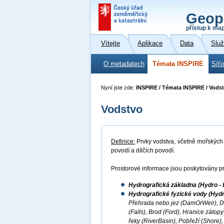
Geop
přístup k ma
Vítejte
Aplikace
Data
Slu
O metadatech
Témata INSPIRE
Síť
Nyní jste zde:
INSPIRE / Témata INSPIRE / Vods
Vodstvo
Definice:
Prvky vodstva, včetně mořských o
povodí a dílčích povodí.
Prostorové informace jsou poskytovány pr
Hydrografická základna (Hydro - 
Hydrografické fyzické vody (Hydr
Přehrada nebo jez (DamOrWeir), D
(Falls), Brod (Ford), Hranice záto
řeky (RiverBasin), Pobřeží (Shore),