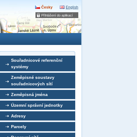
Česky
English
Přihlášení do aplikací
Souřadnicové referenční
systémy
Zeměpisné soustavy
souřadnicových sítí
Zeměpisná jména
Územní správní jednotky
Adresy
Parcely