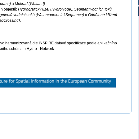
course)
a
Mokřad (Wetland)
.
ch objektů:
Hydrografický uzel (HydroNode), Segment vodních toků
egmentů vodních toků (WatercourseLinkSequence)
a
Oddělené křížení
edCrossing)
.
tvo harmonizovaná dle INSPIRE datové specifikace podle aplikačního
čního schématu Hydro - Network.