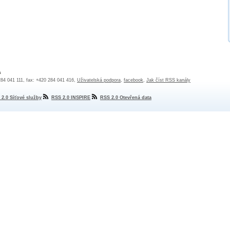
a
 284 041 111, fax: +420 284 041 416,
Uživatelská podpora
,
facebook
,
Jak číst RSS kanály
 2.0 Síťové služby
RSS 2.0 INSPIRE
RSS 2.0 Otevřená data