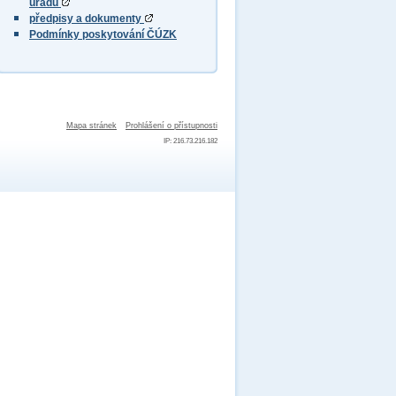
úřadu
předpisy a dokumenty
Podmínky poskytování ČÚZK
Mapa stránek
Prohlášení o přístupnosti
IP: 216.73.216.182