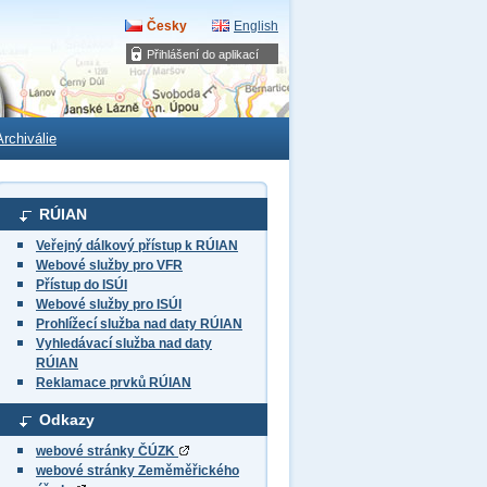
Česky
English
Přihlášení do aplikací
Archiválie
RÚIAN
Veřejný dálkový přístup k RÚIAN
Webové služby pro VFR
Přístup do ISÚI
Webové služby pro ISÚI
Prohlížecí služba nad daty RÚIAN
Vyhledávací služba nad daty
RÚIAN
Reklamace prvků RÚIAN
Odkazy
webové stránky ČÚZK
webové stránky Zeměměřického