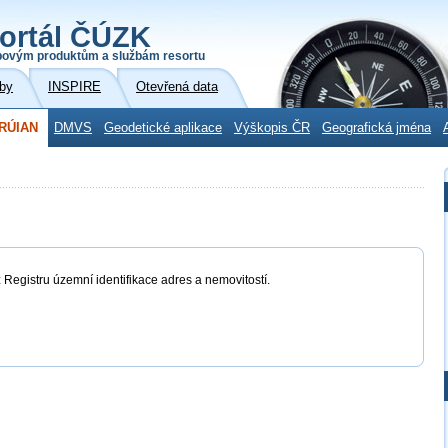
ortál ČÚZK
povým produktům a službám resortu
by
INSPIRE
Otevřená data
RÚIAN
DMVS
Geodetické aplikace
Výškopis ČR
Geografická jména
 Registru územní identifikace adres a nemovitostí.