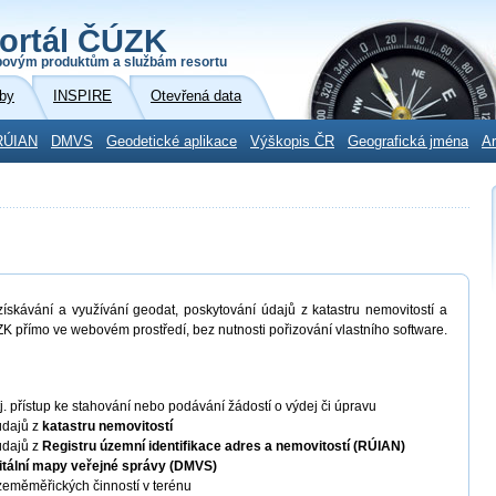
ortál ČÚZK
povým produktům a službám resortu
by
INSPIRE
Otevřená data
RÚIAN
DMVS
Geodetické aplikace
Výškopis ČR
Geografická jména
Ar
skávání a využívání geodat, poskytování údajů z katastru nemovitostí a
K přímo ve webovém prostředí, bez nutnosti pořizování vlastního software.
 tj. přístup ke stahování nebo podávání žádostí o výdej či úpravu
údajů z
katastru nemovitostí
údajů z
Registru územní identifikace adres a nemovitostí (RÚIAN)
itální mapy veřejné správy (DMVS)
eměměřických činností v terénu