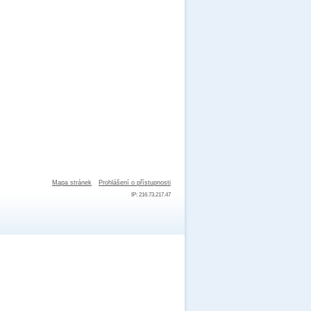
Mapa stránek
Prohlášení o přístupnosti
IP: 216.73.217.47