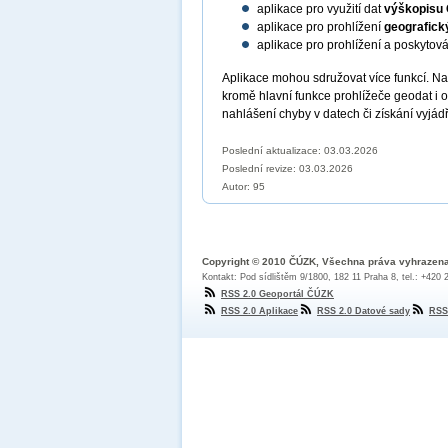
aplikace pro využití dat
výškopisu
aplikace pro prohlížení
geografick
aplikace pro prohlížení a poskytov
Aplikace mohou sdružovat více funkcí. N
kromě hlavní funkce prohlížeče geodat i 
nahlášení chyby v datech či získání vyjád
Poslední aktualizace: 03.03.2026
Poslední revize:
03.03.2026
Autor: 95
Copyright © 2010 ČÚZK, Všechna práva vyhrazen
Kontakt: Pod sídlištěm 9/1800, 182 11 Praha 8, tel.: +420
RSS 2.0 Geoportál ČÚZK
RSS 2.0 Aplikace
RSS 2.0 Datové sady
RSS