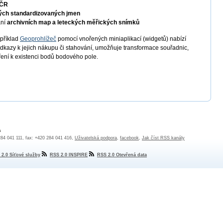
 ČR
ých standardizovaných jmen
ání
archivních map a leteckých měřických snímků
apříklad
Geoprohlížeč
pomocí vnořených miniaplikací (widgetů) nabízí
odkazy k jejich nákupu či stahování, umožňuje transformace souřadnic,
ření k existenci bodů bodového pole.
a
 284 041 111, fax: +420 284 041 416,
Uživatelská podpora
,
facebook
,
Jak číst RSS kanály
 2.0 Síťové služby
RSS 2.0 INSPIRE
RSS 2.0 Otevřená data