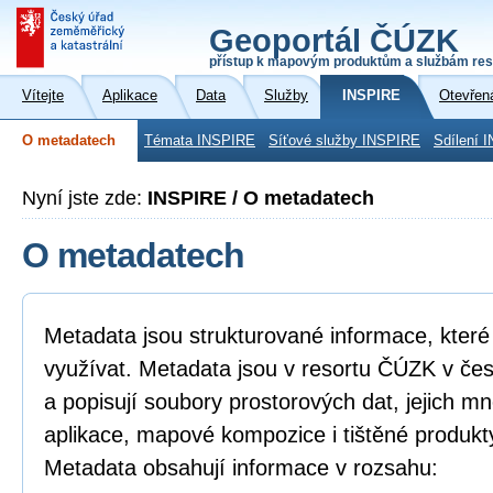
Geoportál ČÚZK
přístup k mapovým produktům a službám res
Vítejte
Aplikace
Data
Služby
INSPIRE
Otevřen
O metadatech
Témata INSPIRE
Síťové služby INSPIRE
Sdílení 
Nyní jste zde:
INSPIRE / O metadatech
O metadatech
Metadata jsou strukturované informace, které l
využívat. Metadata jsou v resortu ČÚZK v če
a popisují soubory prostorových dat, jejich mn
aplikace, mapové kompozice i tištěné produkt
Metadata obsahují informace v rozsahu: