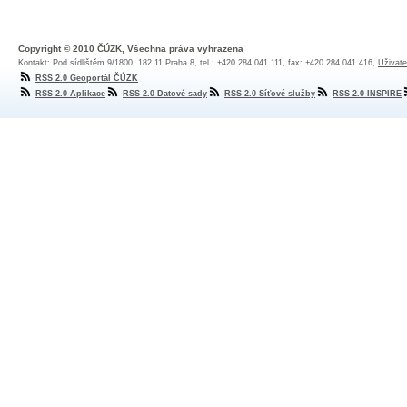
Copyright © 2010 ČÚZK, Všechna práva vyhrazena
Kontakt: Pod sídlištěm 9/1800, 182 11 Praha 8, tel.: +420 284 041 111, fax: +420 284 041 416,
Uživate
RSS 2.0 Geoportál ČÚZK
RSS 2.0 Aplikace
RSS 2.0 Datové sady
RSS 2.0 Síťové služby
RSS 2.0 INSPIRE