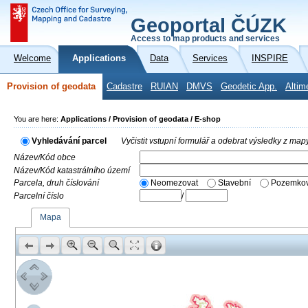
Geoportal ČÚZK
Access to map products and services
Welcome
Applications
Data
Services
INSPIRE
Provision of geodata
Cadastre
RUIAN
DMVS
Geodetic App.
Altim
You are here:
Applications / Provision of geodata / E-shop
Vyhledávání parcel
Vyčistit vstupní formulář a odebrat výsledky z map
Název/Kód obce
Název/Kód katastrálního území
Parcela, druh číslování
Neomezovat
Stavební
Pozemkov
Parcelní číslo
/
Mapa