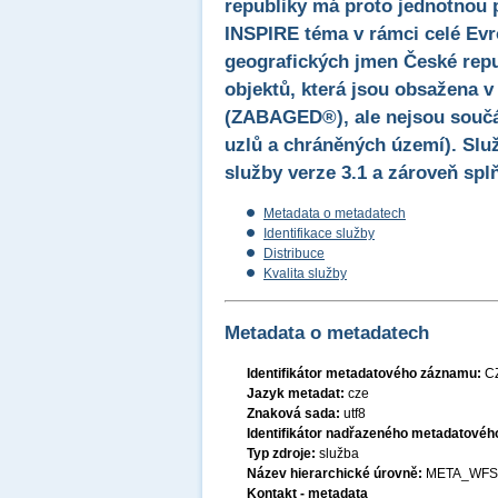
republiky má proto jednotnou 
INSPIRE téma v rámci celé Evr
geografických jmen České rep
objektů, která jsou obsažena v
(ZABAGED®), ale nejsou součá
uzlů a chráněných území). Slu
služby verze 3.1 a zároveň sp
Metadata o metadatech
Identifikace služby
Distribuce
Kvalita služby
Metadata o metadatech
Identifikátor metadatového záznamu:
C
Jazyk metadat:
cze
Znaková sada:
utf8
Identifikátor nadřazeného metadatové
Typ zdroje:
služba
Název hierarchické úrovně:
META_WFS
Kontakt - metadata