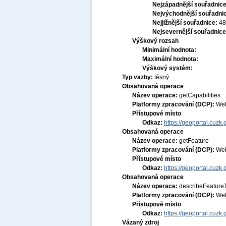
Nejzápadnější souřadnic
Nejvýchodnější souřadni
Nejjižnější souřadnice:
48
Nejsevernější souřadnic
Výškový rozsah
Minimální hodnota:
Maximální hodnota:
Výškový systém:
Typ vazby:
těsný
Obsahovaná operace
Název operace:
getCapabilities
Platformy zpracování (DCP):
Web
Přístupové místo
Odkaz:
https://geoportal.cuzk
Obsahovaná operace
Název operace:
getFeature
Platformy zpracování (DCP):
Web
Přístupové místo
Odkaz:
https://geoportal.cuzk
Obsahovaná operace
Název operace:
describeFeature
Platformy zpracování (DCP):
Web
Přístupové místo
Odkaz:
https://geoportal.cuzk
Vázaný zdroj