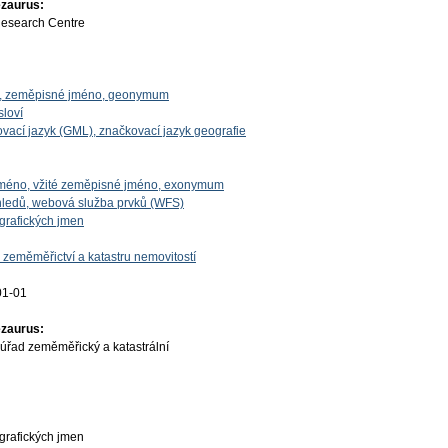
ezaurus:
Research Centre
o, zeměpisné jméno, geonymum
sloví
vací jazyk (GML), značkovací jazyk geografie
 jméno, vžité zeměpisné jméno, exonymum
ledů, webová služba prvků (WFS)
grafických jmen
 zeměměřictví a katastru nemovitostí
01-01
ezaurus:
úřad zeměměřický a katastrální
grafických jmen