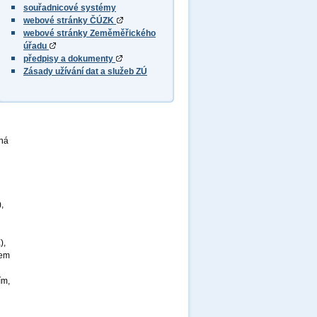
souřadnicové systémy
webové stránky ČÚZK
webové stránky Zeměměřického
úřadu
předpisy a dokumenty
Zásady užívání dat a služeb ZÚ
sná
,
),
nem
ím,