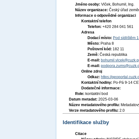
Jméno osoby:
Vlček, Bohumil, Ing.
Název organizace:
Český úřad zeměm
Informace o odpovědné organizaci
Kontaktní telefon
Telefon:
+420 284 041 561
Adresa
Dodací místo:
Pod sídlištěm 
Město:
Praha 8
Poštovní kód:
182 11
Země:
Česká republika
E-mail:
bohumil.vlcek@cuzk.g
E-mail:
podpora.zums@cuzk.g
Online zdroj
Odkaz:
https://geoportal.cuzk.
Kontaktní hodiny:
Po-Pá 9-14 CE
Dodatečné informace:
Role:
kontaktní bod
Datum metadat:
2025-03-06
Název metadatového profilu:
Metadatový
Verze metadatového profilu:
2.0
Identifikace služby
Citace