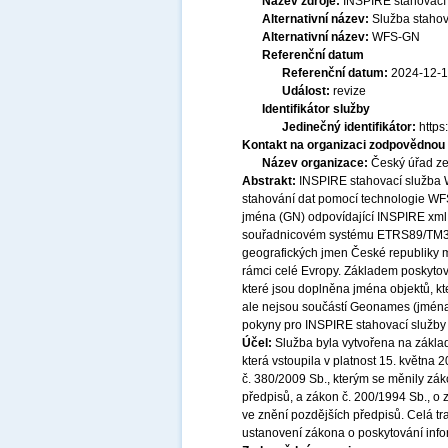
Název zdroje:
INSPIRE stahovací
Alternativní název:
Služba staho
Alternativní název:
WFS-GN
Referenční datum
Referenční datum:
2024-12-
Událost:
revize
Identifikátor služby
Jedinečný identifikátor:
http
Kontakt na organizaci zodpovědnou 
Název organizace:
Český úřad ze
Abstrakt:
INSPIRE stahovací služba 
stahování dat pomocí technologie WF
jména (GN) odpovídající INSPIRE xml 
souřadnicovém systému ETRS89/TM33 
geografických jmen České republiky m
rámci celé Evropy. Základem poskyto
které jsou doplněna jména objektů, k
ale nejsou součástí Geonames (jména 
pokyny pro INSPIRE stahovací služby
Účel:
Služba byla vytvořena na základ
která vstoupila v platnost 15. května
č. 380/2009 Sb., kterým se měnily zák
předpisů, a zákon č. 200/1994 Sb., o
ve znění pozdějších předpisů. Celá t
ustanovení zákona o poskytování infor