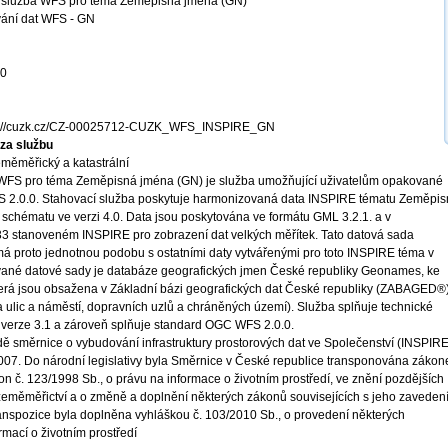
 služba WFS pro téma Zeměpisná jména (GN)
vání dat WFS - GN
10
s://cuzk.cz/CZ-00025712-CUZK_WFS_INSPIRE_GN
za službu
měměřický a katastrální
WFS pro téma Zeměpisná jména (GN) je služba umožňující uživatelům opakované
S 2.0.0. Stahovací služba poskytuje harmonizovaná data INSPIRE tématu Zeměpi
schématu ve verzi 4.0. Data jsou poskytována ve formátu GML 3.2.1. a v
stanoveném INSPIRE pro zobrazení dat velkých měřítek. Tato datová sada
á proto jednotnou podobu s ostatními daty vytvářenými pro toto INSPIRE téma v
vané datové sady je databáze geografických jmen České republiky Geonames, ke
terá jsou obsažena v Základní bázi geografických dat České republiky (ZABAGED®)
ulic a náměstí, dopravních uzlů a chráněných území). Služba splňuje technické
 verze 3.1 a zároveň splňuje standard OGC WFS 2.0.0.
ě směrnice o vybudování infrastruktury prostorových dat ve Společenství (INSPIRE
 2007. Do národní legislativy byla Směrnice v České republice transponována záko
on č. 123/1998 Sb., o právu na informace o životním prostředí, ve znění pozdějších
 zeměměřictví a o změně a doplnění některých zákonů souvisejících s jeho zaveden
ranspozice byla doplněna vyhláškou č. 103/2010 Sb., o provedení některých
mací o životním prostředí