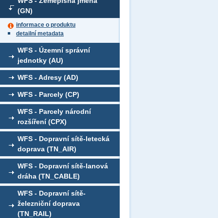
WFS - Zeměpisná jména
(GN)
informace o produktu
detailní metadata
WFS - Územní správní
jednotky (AU)
WFS - Adresy (AD)
WFS - Parcely (CP)
WFS - Parcely národní
rozšíření (CPX)
WFS - Dopravní sítě-letecká
doprava (TN_AIR)
WFS - Dopravní sítě-lanová
dráha (TN_CABLE)
WFS - Dopravní sítě-
železniční doprava
(TN_RAIL)