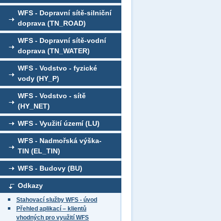
WFS - Dopravní sítě-silniční
doprava (TN_ROAD)
WFS - Dopravní sítě-vodní
doprava (TN_WATER)
WFS - Vodstvo - fyzické
vody (HY_P)
WFS - Vodstvo - sítě
(HY_NET)
WFS - Využití území (LU)
WFS - Nadmořská výška-
TIN (EL_TIN)
WFS - Budovy (BU)
Odkazy
Stahovací služby WFS - úvod
Přehled aplikací – klientů
vhodných pro využití WFS