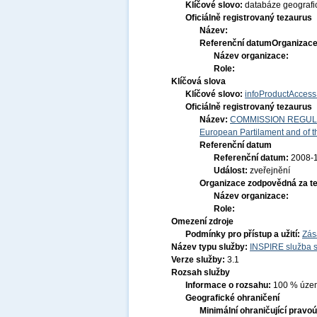
Klíčové slovo:
databáze geografi
Oficiálně registrovaný tezaurus
Název:
Referenční datum
Organizace
Název organizace:
Role:
Klíčová slova
Klíčové slovo:
infoProductAccess
Oficiálně registrovaný tezaurus
Název:
COMMISSION REGULATI
European Partilament and of th
Referenční datum
Referenční datum:
2008-
Událost:
zveřejnění
Organizace zodpovědná za t
Název organizace:
Role:
Omezení zdroje
Podmínky pro přístup a užití:
Zás
Název typu služby:
INSPIRE služba s
Verze služby:
3.1
Rozsah služby
Informace o rozsahu:
100 % území
Geografické ohraničení
Minimální ohraničující pravoú