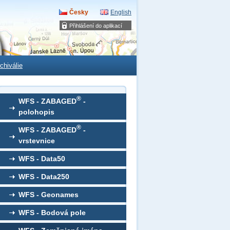
Česky
English
Přihlášení do aplikací
chiválie
®
WFS - ZABAGED
-
polohopis
®
WFS - ZABAGED
-
vrstevnice
WFS - Data50
WFS - Data250
WFS - Geonames
WFS - Bodová pole