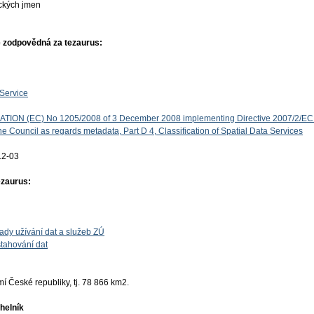
ckých jmen
 zodpovědná za tezaurus:
Service
ON (EC) No 1205/2008 of 3 December 2008 implementing Directive 2007/2/EC 
e Council as regards metadata, Part D 4, Classification of Spatial Data Services
12-03
ezaurus:
ady užívání dat a služeb ZÚ
tahování dat
 České republiky, tj. 78 866 km2.
helník