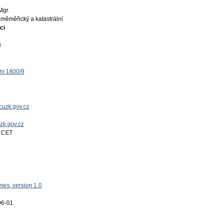
Mgr.
měměřický a katastrální
ci
8
ěm 1800/9
uzk.gov.cz
uzk.gov.cz
4 CET
es, version 1.0
06-01