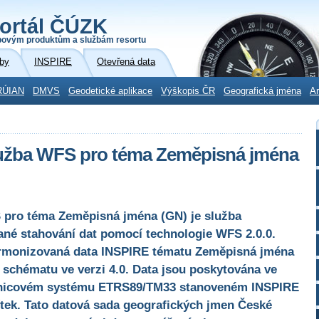
ortál ČÚZK
povým produktům a službám resortu
by
INSPIRE
Otevřená data
RÚIAN
DMVS
Geodetické aplikace
Výškopis ČR
Geografická jména
Ar
lužba WFS pro téma Zeměpisná jména
 pro téma Zeměpisná jména (GN) je služba
né stahování dat pomocí technologie WFS 2.0.0.
armonizovaná data INSPIRE tématu Zeměpisná jména
 schématu ve verzi 4.0. Data jsou poskytována ve
adnicovém systému ETRS89/TM33 stanoveném INSPIRE
ítek. Tato datová sada geografických jmen České