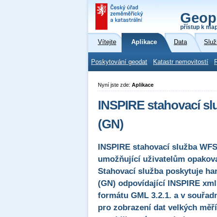
Geop
přístup k ma
Vítejte
Aplikace
Data
Služ
Poskytování geodat
Katastr nemovitostí
Nyní jste zde:
Aplikace
INSPIRE stahovací s
(GN)
INSPIRE stahovací služba WFS
umožňující uživatelům opakova
Stahovací služba poskytuje h
(GN) odpovídající INSPIRE xml
formátu GML 3.2.1. a v souř
pro zobrazení dat velkých měř