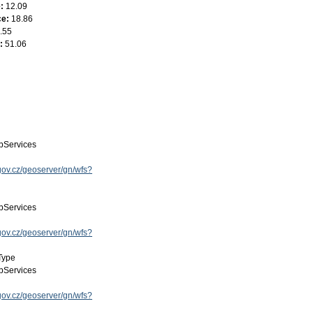
e:
12.09
ce:
18.86
.55
e:
51.06
Services
.gov.cz/geoserver/gn/wfs?
Services
.gov.cz/geoserver/gn/wfs?
Type
Services
.gov.cz/geoserver/gn/wfs?