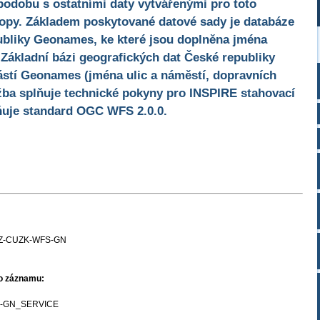
podobu s ostatními daty vytvářenými pro toto
opy. Základem poskytované datové sady je databáze
ubliky Geonames, ke které jsou doplněna jména
 Základní bázi geografických dat České republiky
stí Geonames (jména ulic a náměstí, dopravních
žba splňuje technické pokyny pro INSPIRE stahovací
lňuje standard OGC WFS 2.0.0.
Z-CUZK-WFS-GN
ho záznamu:
-GN_SERVICE