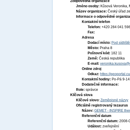
Zodpovědná organizace
Jméno osoby:
Kůsová Veronika, 
Název organizace:
Český úřad ze
Informace o odpovědné organiza
Kontaktní telefon
Telefon:
+420 284 041 59
Fax:
Adresa
Dodací místo:
Pod sídlišt
Město:
Praha 8
Poštovní kód:
182 11
Země:
Česká republika
E-mail:
veronika.kusova@c
Online zdroj
Odkaz:
https://geoportal.c
Kontaktní hodiny:
Po-Pá 9-1
Dodatečné informace:
Role:
správce
Klíčová slova
Klíčové slovo:
Zeměpisné názvy
Oficiálně registrovaný tezaurus
Název:
GEMET - INSPIRE them
Referenční datum
Referenční datum:
2008-
Událost:
zveřejnění