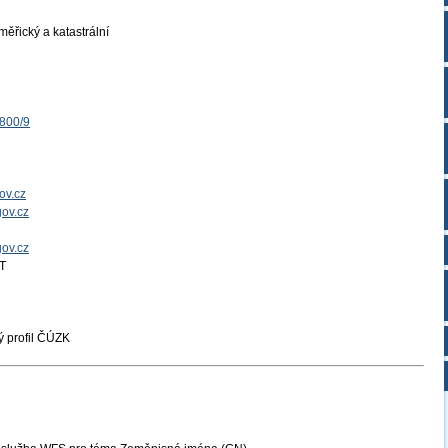
ěřický a katastrální
1800/9
ov.cz
ov.cz
gov.cz
T
 profil ČÚZK