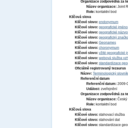
Organizace zodpovědná za t
Název organizace:
Joint 
Role:
kontaktní bod
Klíčová slova
Klíčové slovo:
endonymum
Klíčové slovo:
geografické jmén
Klíčové slovo:
geografické názvo
Klíčové slovo:
geografický značko
Klíčové slovo:
Geonames
Klíčové slovo:
choronymum
Klíčové slovo:
vžité geografické
Klíčové slovo:
webová služba vzh
Klíčové slovo:
standardizace geo
Oficiálně registrovaný tezaurus
Název:
Terminologický slovník
Referenční datum
Referenční datum:
2009-
Událost:
zveřejnění
Organizace zodpovědná za t
Název organizace:
Český 
Role:
kontaktní bod
Klíčová slova
Klíčové slovo:
stahovací služba
Klíčové slovo:
stahování dat
Klíčové slovo:
standardizace geo