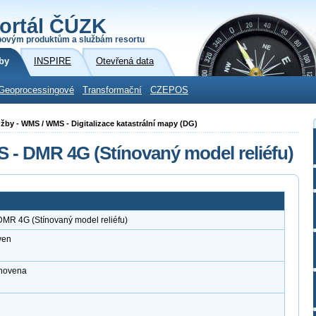
ortál ČÚZK
povým produktům a službám resortu
by
INSPIRE
Otevřená data
Geoprocessingové
Transformační
CZEPOS
služby - WMS / WMS - Digitalizace katastrální mapy (DG)
S - DMR 4G (Stínovaný model reliéfu)
DMR 4G (Stínovaný model reliéfu)
ven
anovena