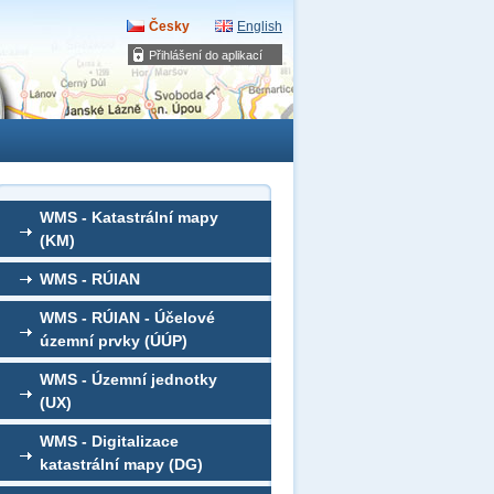
Česky
English
Přihlášení do aplikací
WMS - Katastrální mapy
(KM)
WMS - RÚIAN
WMS - RÚIAN - Účelové
územní prvky (ÚÚP)
WMS - Územní jednotky
(UX)
WMS - Digitalizace
katastrální mapy (DG)