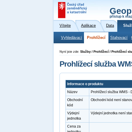
Geop
přístup k ma
Vítejte
Aplikace
Data
Služ
Vyhledávací
Prohlížecí
Stahovací
Nyní jste zde:
Služby / Prohlížecí / Prohlížecí 
Prohlížecí služba WM
Informace o produktu
Název
Prohlížecí služba WMS - 
Obchodní
Obchodní kód není stano
kód
Výdejní
Výdejní jednotka není st
jednotka
Cena za
jednotku