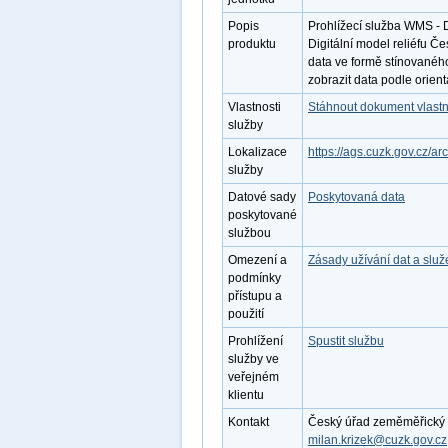
Popis
Prohlížecí služba WMS - 
produktu
Digitální model reliéfu 
data ve formě stínovanéh
zobrazit data podle orient
Vlastnosti
Stáhnout dokument vlastn
služby
Lokalizace
https://ags.cuzk.gov.cz/
služby
Datové sady
Poskytovaná data
poskytované
službou
Omezení a
Zásady užívání dat a slu
podmínky
přístupu a
použití
Prohlížení
Spustit službu
služby ve
veřejném
klientu
Kontakt
Český úřad zeměměřický a k
milan.krizek@cuzk.gov.cz