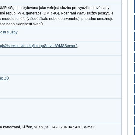
DMR 4G je poskytována jako veřejná služba pro využití datové sady
České republiky 4. generace (DMR 4G). Rozhraní WMS služby poskytuje
o modelu reliéfu (v šedé škále nebo obarveného), případně umožňuje
ace nebo sklonitosti svahů.
osti služby
arcgis2/services/dmr4g/ImageServer/WMSServer?
žeb ZÚ
atastrální, Křížek, Milan , tel: +420 284 047 430 , e-mail: