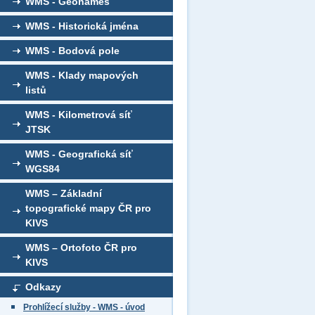
WMS - Geonames
WMS - Historická jména
WMS - Bodová pole
WMS - Klady mapových
listů
WMS - Kilometrová síť
JTSK
WMS - Geografická síť
WGS84
WMS – Základní
topografické mapy ČR pro
KIVS
WMS – Ortofoto ČR pro
KIVS
Odkazy
Prohlížecí služby - WMS - úvod