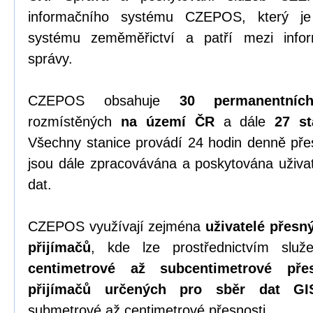
informačního systému CZEPOS, který je 
systému zeměměřictví a patří mezi info
správy.
CZEPOS obsahuje
30 permanentníc
rozmístěných
na území ČR
a dále
27 st
Všechny stanice provádí 24 hodin denně př
jsou dále zpracovávána a poskytována uživa
dat.
CZEPOS využívají zejména
uživatelé přes
přijímačů
, kde lze prostřednictvím sl
centimetrové až subcentimetrové přes
přijímačů určených pro sběr dat GI
submetrové až centimetrové přesnosti.