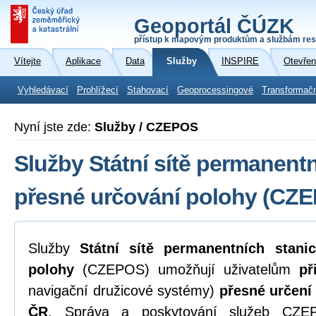
Geoportál ČÚZK
přístup k mapovým produktům a službám res
Vítejte
Aplikace
Data
Služby
INSPIRE
Otevřen
Vyhledávací
Prohlížecí
Stahovací
Geoprocessingové
Transformač
Nyní jste zde:
Služby / CZEPOS
Služby Státní sítě permanentn
přesné určování polohy (CZ
Služby
Státní sítě permanentních stani
polohy
(CZEPOS) umožňují uživatelům
př
navigační družicové systémy)
přesné určení
ČR
. Správa a poskytování služeb CZEP