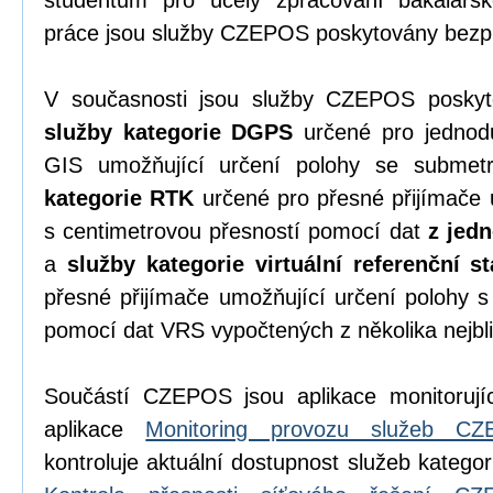
studentům pro účely zpracování bakalářsk
práce jsou služby CZEPOS poskytovány bezpl
V současnosti jsou služby CZEPOS poskyto
služby kategorie DGPS
určené pro jednodu
GIS umožňující určení polohy se submet
kategorie RTK
určené pro přesné přijímače 
s centimetrovou přesností pomocí dat
z jedn
a
služby kategorie virtuální referenční s
přesné přijímače umožňující určení polohy s
pomocí dat VRS vypočtených z několika nejbli
Součástí CZEPOS jsou aplikace monitorujíc
aplikace
Monitoring provozu služeb C
kontroluje aktuální dostupnost služeb katego