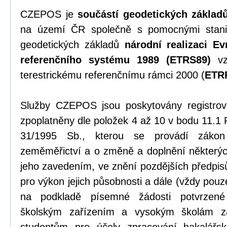
CZEPOS je
součástí geodetických základ
na území ČR společně s pomocnými stani
geodetických základů
národní realizaci Ev
referenčního systému 1989 (ETRS89)
vz
terestrickému referenčnímu rámci 2000 (
ETR
Služby CZEPOS jsou poskytovány registrov
zpoplatněny dle položek 4 až 10 v bodu 11.1 
31/1995 Sb., kterou se provádí záko
zeměměřictví a o změně a doplnění některýc
jeho zavedením, ve znění pozdějších předpi
pro výkon jejich působnosti a dále (vždy pou
na podkladě písemné žádosti potvrzené
školským zařízením a vysokým školám z