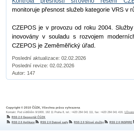
Kontrola přesnosti síťového řešení C
monitoruje přesnost služeb kategorie VRS v r
CZEPOS je v provozu od roku 2004. Služb
inovovány v souladu s rozvojem moderních
CZEPOS je Zeměměřický úřad.
Poslední aktualizace: 02.02.2026
Poslední revize:
02.02.2026
Autor: 147
Copyright © 2010 ČÚZK, Všechna práva vyhrazena
Kontakt: Pod sídlištěm 9/1800, 182 11 Praha 8, tel.: +420 284 041 111, fax: +420 284 041 416,
Uživate
RSS 2.0 Geoportál ČÚZK
RSS 2.0 Aplikace
RSS 2.0 Datové sady
RSS 2.0 Síťové služby
RSS 2.0 INSPIRE