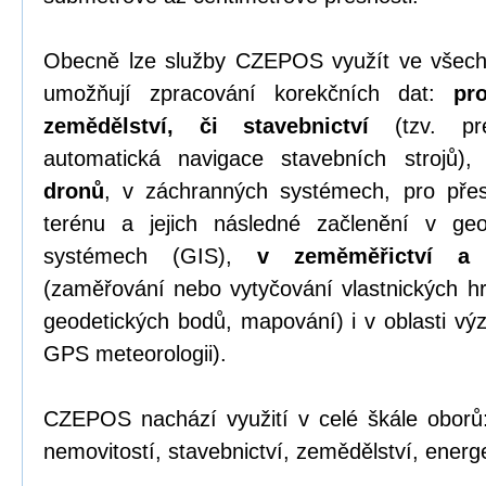
Obecně lze služby CZEPOS využít ve všech
umožňují zpracování korekčních dat:
pr
zemědělství, či stavebnictví
(tzv. pre
automatická navigace stavebních strojů)
dronů
, v záchranných systémech, pro přesn
terénu a jejich následné začlenění v geo
systémech (GIS),
v zeměměřictví a k
(zaměřování nebo vytyčování vlastnických hr
geodetických bodů, mapování) i v oblasti v
GPS meteorologii).
CZEPOS nachází využití v celé škále oborů:
nemovitostí, stavebnictví, zemědělství, energet