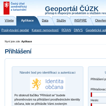
Geoportál ČÚZK
přístup k mapovým produktům a službám res
Vítejte
Aplikace
Data
Služby
INSPIRE
Otevřen
Poskytování geodat
Katastr nemovitostí
RÚIAN
DMVS
Geodetické ap
Nyní jste zde:
Aplikace
Přihlášení
Národní bod pro identifikaci a autentizaci
Přihlášení 
Přihlašovac
Po stisknutí tlačítka "Přihlásit se" budete
přesměrováni na přihlášení prostřednictvím Identity
Heslo:
občana, kde se přihlásíte Vámi zvoleným