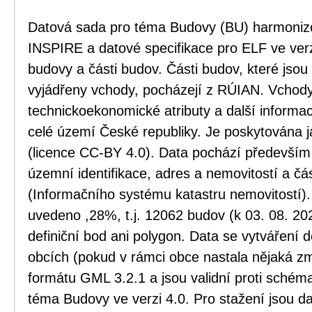
Datová sada pro téma Budovy (BU) harmoniz
INSPIRE a datové specifikace pro ELF ve verz
budovy a části budov. Části budov, které jso
vyjádřeny vchody, pocházejí z RÚIAN. Vchody
technickoekonomické atributy a další informa
celé území České republiky. Je poskytována j
(licence CC-BY 4.0). Data pochází především
územní identifikace, adres a nemovitostí a č
(Informačního systému katastru nemovitostí)
uvedeno ,28%, t.j. 12062 budov (k 03. 08. 20
definiční bod ani polygon. Data se vytváření 
obcích (pokud v rámci obce nastala nějaká zm
formátu GML 3.2.1 a jsou validní proti sché
téma Budovy ve verzi 4.0. Pro stažení jsou d