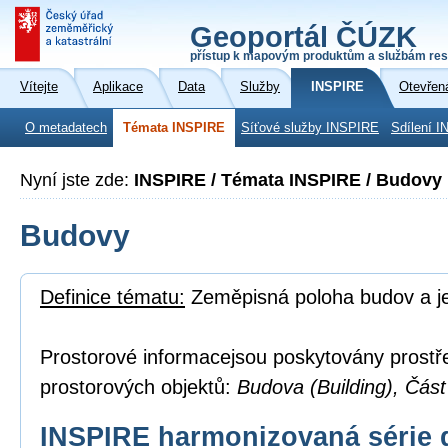
Geoportál ČÚZK
přístup k mapovým produktům a službám res
Vítejte
Aplikace
Data
Služby
INSPIRE
Otevřen
O metadatech
Témata INSPIRE
Síťové služby INSPIRE
Sdílení I
Nyní jste zde:
INSPIRE / Témata INSPIRE / Budovy
Budovy
Definice tématu:
Zeměpisná poloha budov a je
Prostorové informacejsou poskytovány prostř
prostorových objektů:
Budova (Building), Část
INSPIRE harmonizovaná série 