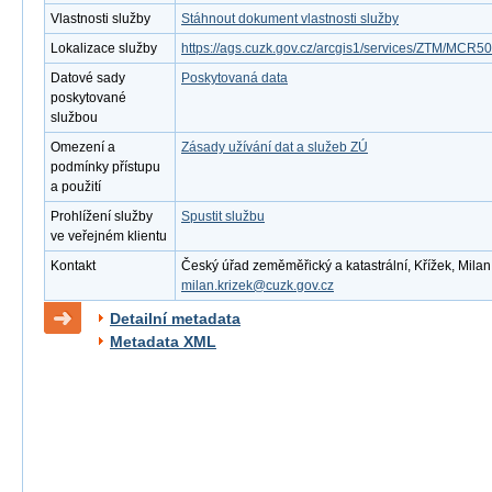
Vlastnosti služby
Stáhnout dokument vlastnosti služby
Lokalizace služby
https://ags.cuzk.gov.cz/arcgis1/services/ZTM/MC
Datové sady
Poskytovaná data
poskytované
službou
Omezení a
Zásady užívání dat a služeb ZÚ
podmínky přístupu
a použití
Prohlížení služby
Spustit službu
ve veřejném klientu
Kontakt
Český úřad zeměměřický a katastrální, Křížek, Milan 
milan.krizek@cuzk.gov.cz
Detailní metadata
Metadata XML