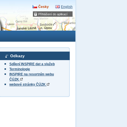
Česky
English
Přihlášení do aplikací
Odkazy
Sdílení INSPIRE dat a služeb
Terminologie
INSPIRE na resortním webu
ČÚZK
webové stránky ČÚZK