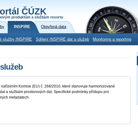
ortál ČÚZK
povým produktům a službám resortu
žby
INSPIRE
Otevřená data
é služby INSPIRE
Sdílení INSPIRE dat a služeb
Monitoring a reporting
 služeb
o nařízením Komise (EU) č. 268/2010, které stanovuje harmonizované
at a službám prostorových dat. Specifické podmínky přístupu pro
ušných metadatech.