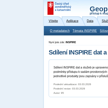
Geop
přístup k ma
Vítejte
Aplikace
Data
Slu
O metadatech
Témata INSPIRE
Síťov
Nyní jste zde:
INSPIRE
Sdílení INSPIRE dat a
Sdílení INSPIRE dat a služeb je upraven
podmínky přístupu k sadám prostorových d
jednotlivé produkty jsou zapsány v přísl
Poslední aktualizace: 03.03.2026
Poslední revize:
03.03.2026
Autor: 95