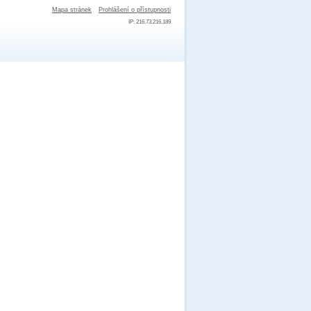
Mapa stránek
Prohlášení o přístupnosti
IP: 216.73.216.189