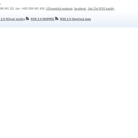
a
 284 041 111, fax: +420 284 041 416,
Uživatelská podpora
,
facebook
,
Jak číst RSS kanály
 2.0 Síťové služby
RSS 2.0 INSPIRE
RSS 2.0 Otevřená data