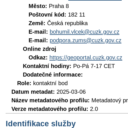
Město:
Praha 8
Poštovní kód:
182 11
Země:
Česká republika
E-mail:
bohumil.vlcek@cuzk.gov.cz
E-mail:
podpora.zums@cuzk.gov.cz
Online zdroj
Odkaz:
https://geoportal.cuzk.gov.cz
Kontaktní hodiny:
Po-Pá 7-17 CET
Dodatečné informace:
Role:
kontaktní bod
Datum metadat:
2025-03-06
Název metadatového profilu:
Metadatový pr
Verze metadatového profilu:
2.0
Identifikace služby