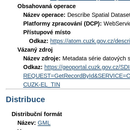
Obsahovaná operace
Název operace:
Describe Spatial Datase
Platformy zpracování (DCP):
WebServi
Přístupové místo
Odkaz:
https://atom.cuzk.gov.cz/des
Vázaný zdroj
Název zdroje:
Metadata série datových 
Odkaz:
https://geoportal.cuzk.gov.cz/S
REQUEST=GetRecordById&SERVICE=CS
CUZK-EL_TIN
Distribuce
Distribuční formát
Název:
GML