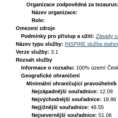
Organizace zodpovědná za tezaurus
Název organizace:
Role:
Omezení zdroje
Podmínky pro přístup a užití:
Zásady u
Název typu služby:
INSPIRE služba stahov
Verze služby:
3.1
Rozsah služby
Informace o rozsahu:
100% území Česk
Geografické ohraničení
Minimální ohraničující pravoúhelník
Nejzápadnější souřadnice:
12.09
Nejvýchodnější souřadnice:
18.86
Nejjižnější souřadnice:
48.55
Nejsevernější souřadnice:
51.06