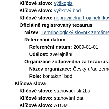
Klíčové slovo:
výškopis
Klíčové slovo:
výškový bod
Klíčové slovo:
nepravidelná trojúhelníko
Oficiálně registrovaný tezaurus
Název:
Terminologický slovník zeměměř
Referenční datum
Referenční datum:
2009-01-01
Událost:
zveřejnění
Organizace zodpovědná za tezaurus
Název organizace:
Český úřad země
Role:
kontaktní bod
Klíčová slova
Klíčové slovo:
stahovací služba
Klíčové slovo:
stahování dat
Klíčové slovo:
ATOM