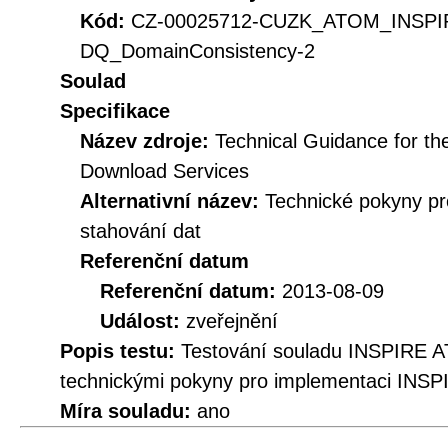
Kód:
CZ-00025712-CUZK_ATOM_INSPI
DQ_DomainConsistency-2
Soulad
Specifikace
Název zdroje:
Technical Guidance for t
Download Services
Alternativní název:
Technické pokyny p
stahování dat
Referenční datum
Referenční datum:
2013-08-09
Událost:
zveřejnění
Popis testu:
Testování souladu INSPIRE A
technickými pokyny pro implementaci INSP
Míra souladu:
ano