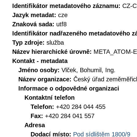
Identifikátor metadatového záznamu:
CZ-C
Jazyk metadat:
cze
Znaková sada:
utf8
Identifikátor nadřazeného metadatového 
Typ zdroje:
služba
Název hierarchické úrovně:
META_ATOM-E
Kontakt - metadata
Jméno osoby:
Vlček, Bohumil, Ing.
Název organizace:
Český úřad zeměměřick
Informace o odpovědné organizaci
Kontaktní telefon
Telefon:
+420 284 044 455
Fax:
+420 284 041 557
Adresa
Dodací místo:
Pod sídlištěm 1800/9