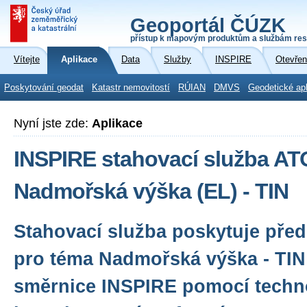
Geoportál ČÚZK
přístup k mapovým produktům a službám res
Vítejte
Aplikace
Data
Služby
INSPIRE
Otevřen
Poskytování geodat
Katastr nemovitostí
RÚIAN
DMVS
Geodetické ap
Nyní jste zde:
Aplikace
INSPIRE stahovací služba A
Nadmořská výška (EL) - TIN
Stahovací služba poskytuje před
pro téma Nadmořská výška - TIN
směrnice INSPIRE pomocí techn