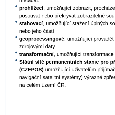
metadat.
prohlížecí
, umožňující zobrazit, procházet,
posouvat nebo překrývat zobrazitelné sou
stahovací
, umožňující stažení úplných s
nebo jeho částí
geoprocessingové
, umožňující provádět
zdrojovými daty
transformační
, umožňující transformace
Státní sítě permanentních stanic pro p
(CZEPOS)
umožňující uživatelům přijíma
navigační satelitní systémy) výrazné zpř
na celém území ČR.