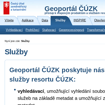
Geoportál ČÚZK
přístup k mapovým produktům a službám res
Vítejte
Aplikace
Data
Služby
INSPIRE
Otevřen
Vyhledávací
Prohlížecí
Stahovací
Geoprocessingové
Transformač
Nyní jste zde:
Služby
Služby
Geoportál ČÚZK poskytuje násl
služby resortu ČÚZK:
vyhledávací
, umožňující vyhledání soubo
služeb na základě metadat a umožňující 