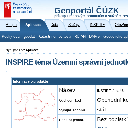
Geoportál ČÚZK
přístup k mapovým produktům a službám res
Vítejte
Aplikace
Data
Služby
INSPIRE
Otevřen
Poskytování geodat
Katastr nemovitostí
RÚIAN
DMVS
Geodetické ap
Nyní jste zde:
Aplikace
INSPIRE téma Územní správní jednot
Informace o produktu
Název
INSPIRE téma Územn
Obchodní kó
Obchodní kód
stát
Výdejní jednotka
Bez poplatk
Cena za jednotku