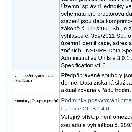
Územní správní jednotky ve v
schématu pro prostorová dat
stažení jsou data komprimov
zákoně č. 111/2009 Sb., o z
vyhlášce č. 359/2011 Sb., o
územní identifikace, adres a
zněních, INSPIRE Data Spec
Administrative Units v 3.0.1
Specification v1.0.
Předpřipravené soubory js
Aktualizační cyklus - stav
aktualizace
denně. Data získaná služ
aktualizována v řádu hodin.
Podmínky poskytování pros
Podmínky přístupu a použití
Licence CC BY 4.0
Veřejný přístup není omezo
souladu s vyhláškou č. 359/