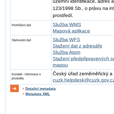
územní identifikace, adres 
123/1998 Sb., o právu na in
prostředí.
Služba WMS
Prohlížení dat
Mapová aplikace
Služba WFS
Stahování dat
Stažení dat z adresáře
Služba Atom
Stažení předpřipravených s
mapou
Český úřad zeměměřický a ka
Kontakt - informace o
produktu
cuzk.helpdesk@cuzk.gov.c
Detailní metadata
Metadata XML