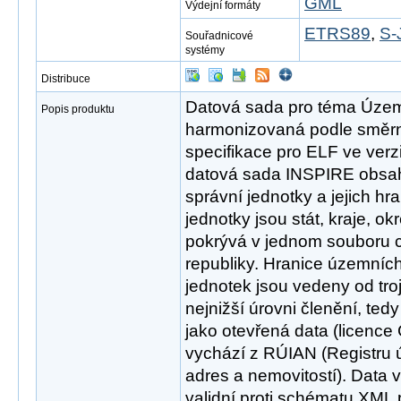
GML
Výdejní formáty
ETRS89
,
S-
Souřadnicové
systémy
Distribuce
Datová sada pro téma Územn
Popis produktu
harmonizovaná podle směrn
specifikace pro ELF ve ver
datová sada INSPIRE obsa
správní jednotky a jejich h
jednotky jsou stát, kraje, o
pokrývá v jednom souboru 
republiky. Hranice územní
jednotek jsou vedeny od tro
nejnižší úrovni členění, ted
jako otevřená data (licence
vychází z RÚIAN (Registru ú
adres a nemovitostí). Data 
validní proti schématu XML