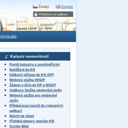
Česky
English
Přihlášení do aplikací
Archiválie
Katastr nemovitostí
Portál katastru a zeměměřictví
Nahlížení do KN
Dálkový přístup do KN (DP)
Webová služba WSDP
Žádost o účet do DP a WSDP
Aplikace Služba sledování změn
Webová služba pro sledování
změn
Přihlašovací portál do vybraných
aplikací
Návrh na vklad
Přehled obnovy operátu KN
Archiv-Web