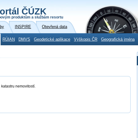
ortál ČÚZK
povým produktům a službám resortu
by
INSPIRE
Otevřená data
RÚIAN
DMVS
Geodetické aplikace
Výškopis ČR
Geografická jména
 katastru nemovitostí.