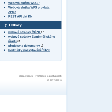
Webová služba WSGP
Webová služba WFS pro data
ZPMZ
REST API dat KN
Odkazy
webové stránky ČÚZK
webové stránky Zeměměřického
úřadu
předpisy a dokumenty
Podmínky poskytování ČÚZK
Mapa stránek
Prohlášení o přístupnosti
IP: 216.73.217.24