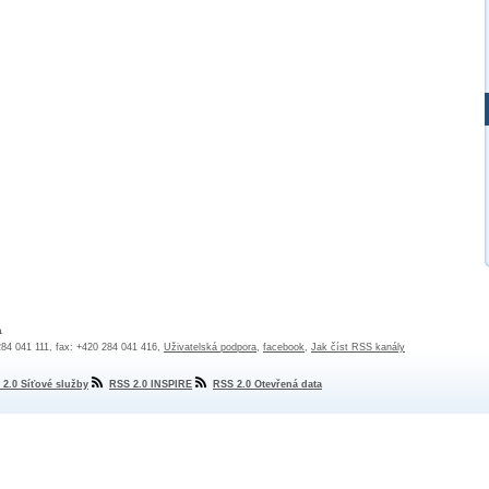
a
 284 041 111, fax: +420 284 041 416,
Uživatelská podpora
,
facebook
,
Jak číst RSS kanály
 2.0 Síťové služby
RSS 2.0 INSPIRE
RSS 2.0 Otevřená data