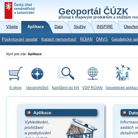
Geoportál ČÚZK
přístup k mapovým produktům a službám res
Vítejte
Aplikace
Data
Služby
INSPIRE
Otevřen
Poskytování geodat
Katastr nemovitostí
RÚIAN
DMVS
Geodetické ap
Nyní jste zde:
Aplikace
E-shop
Geoprohlížeč
Nahlížení do KN
VDP RÚIAN
Geodetické aplika