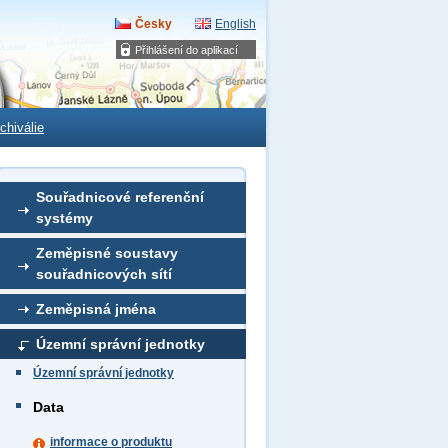
Česky
English
Přihlášení do aplikací
chiválie
Souřadnicové referenční
systémy
Zeměpisné soustavy
souřadnicových sítí
Zeměpisná jména
Územní správní jednotky
Územní správní jednotky
Data
informace o produktu