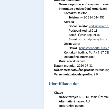
Kontakt - metadata
Název organizace:
Český úřad zeměm
Informace o odpovědné organizaci
Kontaktní telefon
Telefon:
+420 284 044 455
Adresa
Dodací místo:
Pod sídlištěm 
Poštovní kód:
182 11
Země:
Česká republika
E-mail:
cuzk.helpdesk@cuzk.g
Online zdroj
Odkaz:
https://geoportal.cuzk.
Kontaktní hodiny:
Po-Pá 7-17 CE
Dodatečné informace:
Role:
kontaktní bod
Datum metadat:
2026-07-31
Název metadatového profilu:
Metadatový
Verze metadatového profilu:
2.0
Identifikace dat
Citace
Název zdroje:
INSPIRE téma Územní s
Alternativní název:
AU
Referenční datum