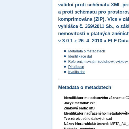
validní proti schématu XML pr
a proti schématu pro prostorov
komprimována (ZIP). Více v zák
vyhlášce č. 359/2011 Sb., o zák
nemovitostí v platných zněních
v 3.0.1 z 26. 4. 2010 a ELF Data
Metadata o metadatech
Identifikace dat
Referenční systém (polohový, výškový
Distribuce
Kvalita dat
Metadata o metadatech
Identifikátor metadatového záznamu:
C
Jazyk metadat:
cze
Znaková sada:
utf8
Identifikátor nadřazeného metadatové
Typ zdroje:
série datových sad
Název hierarchické úrovně:
META_AU_