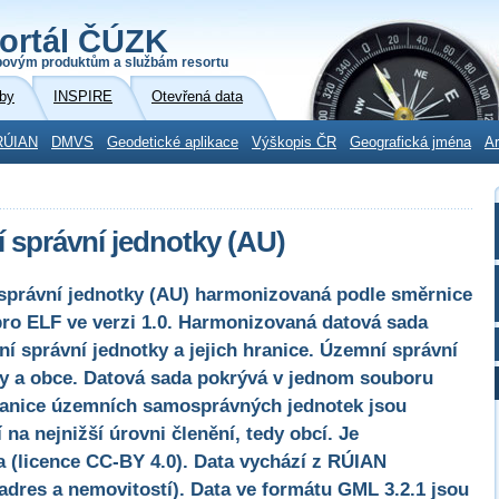
ortál ČÚZK
povým produktům a službám resortu
by
INSPIRE
Otevřená data
RÚIAN
DMVS
Geodetické aplikace
Výškopis ČR
Geografická jména
Ar
správní jednotky (AU)
správní jednotky (AU) harmonizovaná podle směrnice
pro ELF ve verzi 1.0. Harmonizovaná datová sada
 správní jednotky a jejich hranice. Územní správní
esy a obce. Datová sada pokrývá v jednom souboru
Hranice územních samosprávných jednotek jsou
na nejnižší úrovni členění, tedy obcí. Je
a (licence CC-BY 4.0). Data vychází z RÚIAN
 adres a nemovitostí). Data ve formátu GML 3.2.1 jsou