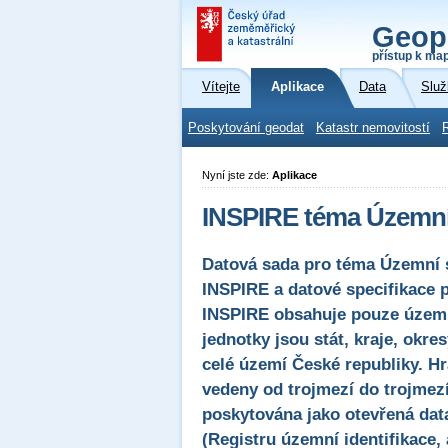
Geop
přístup k ma
Vítejte
Aplikace
Data
Služ
Poskytování geodat
Katastr nemovitostí
Nyní jste zde:
Aplikace
INSPIRE téma Územní 
Datová sada pro téma Územní 
INSPIRE a datové specifikace 
INSPIRE obsahuje pouze územní
jednotky jsou stát, kraje, okr
celé území České republiky. 
vedeny od trojmezí do trojmezí 
poskytována jako otevřená dat
(Registru územní identifikace,