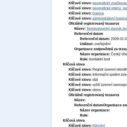
Klíčové slovo:
geografický značkovac
Klíčové slovo:
geografické jméno, 
Klíčové slovo:
hranice
Klíčové slovo:
administrativní hranic
Oficiálně registrovaný tezaurus
Název:
Terminologický slovník zem
Referenční datum
Referenční datum:
2009-01-
Událost:
zveřejnění
Organizace zodpovědná za tezau
Název organizace:
Český úřa
Role:
kontaktní bod
Klíčová slova
Klíčové slovo:
Registr územní identif
Klíčové slovo:
Informační systém územ
Klíčové slovo:
stát
Klíčové slovo:
vyšší územní samospr
Klíčové slovo:
okres
Oficiálně registrovaný tezaurus
Název:
Referenční datum
Organizace zo
Název organizace:
Role:
Klíčová slova
Klíčové slovo:
Národní