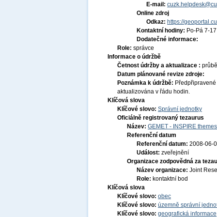
E-mail:
cuzk.helpdesk@cu
Online zdroj
Odkaz:
https://geoportal.c
Kontaktní hodiny:
Po-Pá 7-1
Dodatečné informace:
Role:
správce
Informace o údržbě
Četnost údržby a aktualizace :
průb
Datum plánované revize zdroje:
Poznámka k údržbě:
Předpřipravené
aktualizována v řádu hodin.
Klíčová slova
Klíčové slovo:
Správní jednotky
Oficiálně registrovaný tezaurus
Název:
GEMET - INSPIRE themes,
Referenční datum
Referenční datum:
2008-06-
Událost:
zveřejnění
Organizace zodpovědná za tezau
Název organizace:
Joint Res
Role:
kontaktní bod
Klíčová slova
Klíčové slovo:
obec
Klíčové slovo:
územně správní jedno
Klíčové slovo:
geografická informace