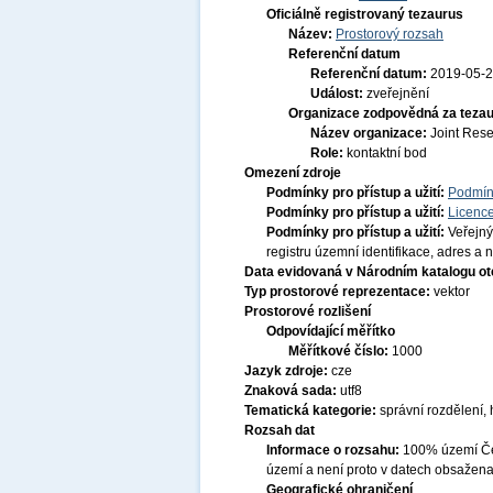
Oficiálně registrovaný tezaurus
Název:
Prostorový rozsah
Referenční datum
Referenční datum:
2019-05-
Událost:
zveřejnění
Organizace zodpovědná za tezau
Název organizace:
Joint Res
Role:
kontaktní bod
Omezení zdroje
Podmínky pro přístup a užití:
Podmín
Podmínky pro přístup a užití:
Licenc
Podmínky pro přístup a užití:
Veřejný
registru územní identifikace, adres a
Data evidovaná v Národním katalogu o
Typ prostorové reprezentace:
vektor
Prostorové rozlišení
Odpovídající měřítko
Měřítkové číslo:
1000
Jazyk zdroje:
cze
Znaková sada:
utf8
Tematická kategorie:
správní rozdělení,
Rozsah dat
Informace o rozsahu:
100% území Čes
území a není proto v datech obsažena
Geografické ohraničení