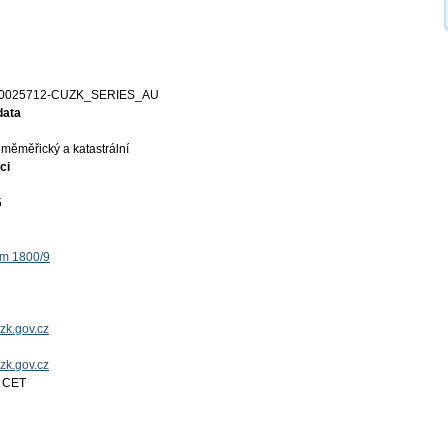
0025712-CUZK_SERIES_AU
data
měměřický a katastrální
ci
5
ěm 1800/9
zk.gov.cz
uzk.gov.cz
7 CET