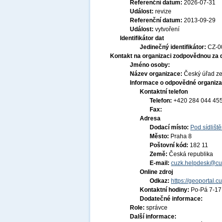
Referenční datum:
2026-07-31
Událost:
revize
Referenční datum:
2013-09-29
Událost:
vytvoření
Identifikátor dat
Jedinečný identifikátor:
CZ-0
Kontakt na organizaci zodpovědnou za 
Jméno osoby:
Název organizace:
Český úřad ze
Informace o odpovědné organiza
Kontaktní telefon
Telefon:
+420 284 044 45
Fax:
Adresa
Dodací místo:
Pod sídlišt
Město:
Praha 8
Poštovní kód:
182 11
Země:
Česká republika
E-mail:
cuzk.helpdesk@cu
Online zdroj
Odkaz:
https://geoportal.c
Kontaktní hodiny:
Po-Pá 7-1
Dodatečné informace:
Role:
správce
Další informace: