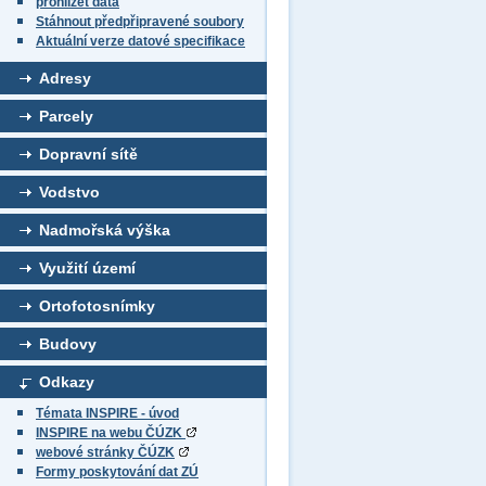
prohlížet data
Stáhnout předpřipravené soubory
Aktuální verze datové specifikace
Adresy
Parcely
Dopravní sítě
Vodstvo
Nadmořská výška
Využití území
Ortofotosnímky
Budovy
Odkazy
Témata INSPIRE - úvod
INSPIRE na webu ČÚZK
webové stránky ČÚZK
Formy poskytování dat ZÚ