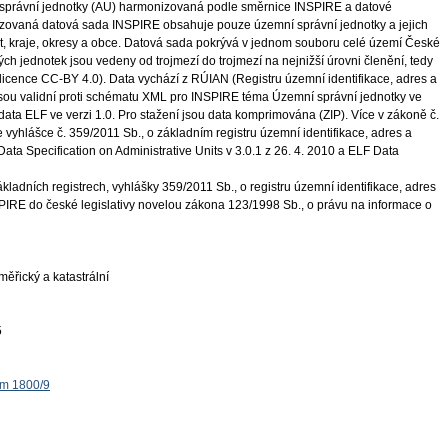
správní jednotky (AU) harmonizovaná podle směrnice INSPIRE a datové
nizovaná datová sada INSPIRE obsahuje pouze územní správní jednotky a jejich
át, kraje, okresy a obce. Datová sada pokrývá v jednom souboru celé území České
h jednotek jsou vedeny od trojmezí do trojmezí na nejnižší úrovni členění, tedy
(licence CC-BY 4.0). Data vychází z RÚIAN (Registru územní identifikace, adres a
jsou validní proti schématu XML pro INSPIRE téma Územní správní jednotky ve
 data ELF ve verzi 1.0. Pro stažení jsou data komprimována (ZIP). Více v zákoně č.
e vyhlášce č. 359/2011 Sb., o základním registru územní identifikace, adres a
ata Specification on Administrative Units v 3.0.1 z 26. 4. 2010 a ELF Data
ladních registrech, vyhlášky 359/2011 Sb., o registru územní identifikace, adres
PIRE do české legislativy novelou zákona 123/1998 Sb., o právu na informace o
ěřický a katastrální
5
ěm 1800/9