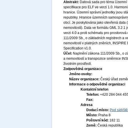
Abstrakt:
Datová sada pro téma Územní 
specifikace pro ELF ve verzi 1.0. Harmo
hranice. Územní správní jednotky jsou st
republiky. Hranice územních samosprávnýc
obcí. Je poskytována jako otevřená data 
nemovitostí). Data ve formátu GML 3.2.1 
verzi 4.0 a proti schématu pro prostorová
111/2009 Sb., o základních registrech a v
nemovitostí v platných zněních, INSPIRE D
Specification v1.0.
Účel:
Naplnění zákona 111/2009 Sb., o zák
a nemovitostí a transpozice směrnice INS
životním prostředí.
Zodpovědná organizace
Jméno osoby:
Název organizace:
Český úřad zeměm
Informace o odpovědné organizaci
Kontaktní telefon
Telefon:
+420 284 044 45
Fax:
Adresa
Dodací místo:
Pod sídlišt
Město:
Praha 8
Poštovní kód:
182 11
Země:
Česká republika