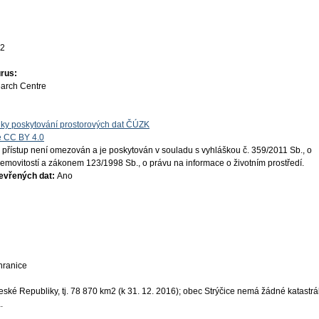
22
rus:
earch Centre
ky poskytování prostorových dat ČÚZK
e CC BY 4.0
 přístup není omezován a je poskytován v souladu s vyhláškou č. 359/2011 Sb., o
 nemovitostí a zákonem 123/1998 Sb., o právu na informace o životním prostředí.
tevřených dat:
Ano
 hranice
ké Republiky, tj. 78 870 km2 (k 31. 12. 2016); obec Strýčice nemá žádné katastrá
.