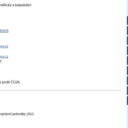
ěřický a katastrální
1800/9
ov.cz
gov.cz
T
 profil ČÚZK
právní jednotky (AU)