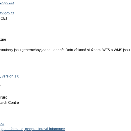
zk.gov.cz
uzk.gov.cz
7 CET
ěžně
 soubory jsou generovány jednou denně. Data získaná službami WFS a WMS jsou
 version 1.0
01
rus:
earch Centre
tka
, geoinformace, geoprostorová informace