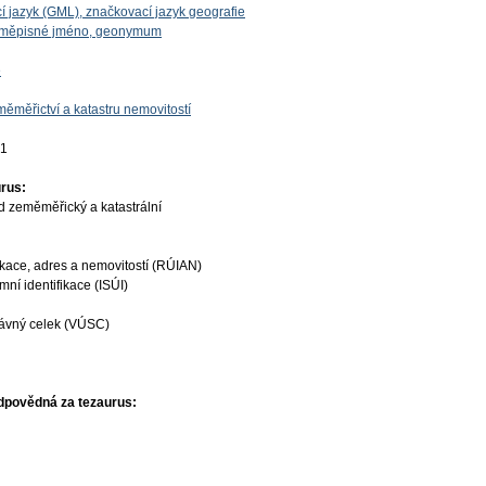
í jazyk (GML), značkovací jazyk geografie
zeměpisné jméno, geonymum
e
ěměřictví a katastru nemovitostí
01
rus:
d zeměměřický a katastrální
ikace, adres a nemovitostí (RÚIAN)
ní identifikace (ISÚI)
ávný celek (VÚSC)
dpovědná za tezaurus: