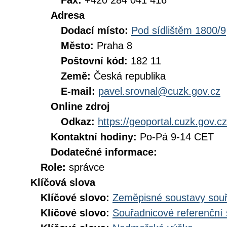
Fax:
+420 284 041 416
Adresa
Dodací místo:
Pod sídlištěm 1800/9
Město:
Praha 8
Poštovní kód:
182 11
Země:
Česká republika
E-mail:
pavel.srovnal@cuzk.gov.cz
Online zdroj
Odkaz:
https://geoportal.cuzk.gov.cz
Kontaktní hodiny:
Po-Pá 9-14 CET
Dodatečné informace:
Role:
správce
Klíčová slova
Klíčové slovo:
Zeměpisné soustavy souř
Klíčové slovo:
Souřadnicové referenční