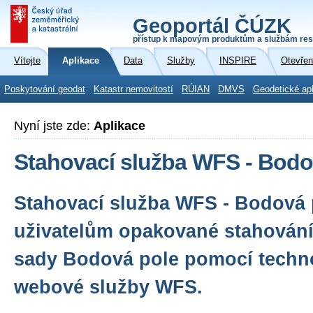
Geoportál ČÚZK
přístup k mapovým produktům a službám res
Vítejte
Aplikace
Data
Služby
INSPIRE
Otevřen
Poskytování geodat
Katastr nemovitostí
RÚIAN
DMVS
Geodetické ap
Nyní jste zde:
Aplikace
Stahovací služba WFS - Bodo
Stahovací služba WFS - Bodová
uživatelům opakované stahování
sady Bodová pole pomocí techno
webové služby WFS.