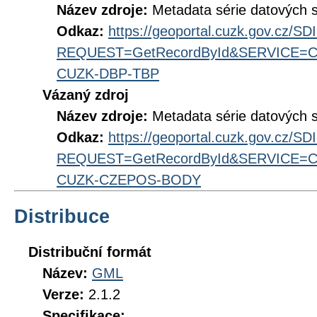
Název zdroje:
Metadata série datových 
Odkaz:
https://geoportal.cuzk.gov.cz/S
REQUEST=GetRecordById&SERVICE=CS
CUZK-DBP-TBP
Vázaný zdroj
Název zdroje:
Metadata série datových
Odkaz:
https://geoportal.cuzk.gov.cz/S
REQUEST=GetRecordById&SERVICE=CS
CUZK-CZEPOS-BODY
Distribuce
Distribuční formát
Název:
GML
Verze:
2.1.2
Specifikace: