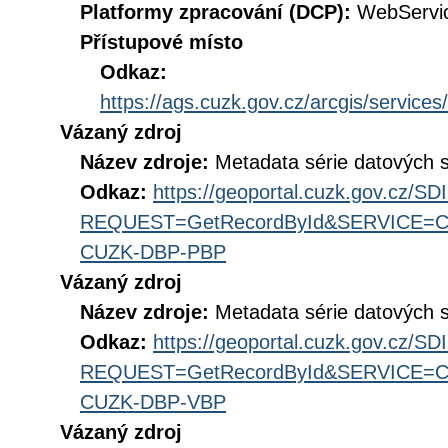
Platformy zpracování (DCP):
WebServi
Přístupové místo
Odkaz:
https://ags.cuzk.gov.cz/arcgis/servi
Vázaný zdroj
Název zdroje:
Metadata série datových 
Odkaz:
https://geoportal.cuzk.gov.cz/S
REQUEST=GetRecordById&SERVICE=CS
CUZK-DBP-PBP
Vázaný zdroj
Název zdroje:
Metadata série datových 
Odkaz:
https://geoportal.cuzk.gov.cz/S
REQUEST=GetRecordById&SERVICE=CS
CUZK-DBP-VBP
Vázaný zdroj