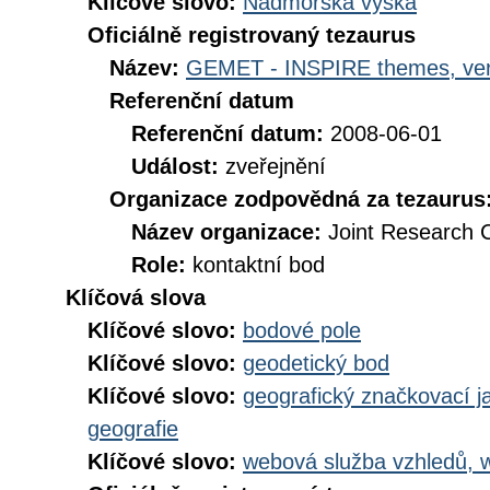
Klíčové slovo:
Nadmořská výška
Oficiálně registrovaný tezaurus
Název:
GEMET - INSPIRE themes, ver
Referenční datum
Referenční datum:
2008-06-01
Událost:
zveřejnění
Organizace zodpovědná za tezaurus
Název organizace:
Joint Research 
Role:
kontaktní bod
Klíčová slova
Klíčové slovo:
bodové pole
Klíčové slovo:
geodetický bod
Klíčové slovo:
geografický značkovací j
geografie
Klíčové slovo:
webová služba vzhledů, 