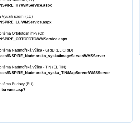
S_INSPIRE_HY/WMService.aspx
 Využití území (LU)
S_INSPIRE_LU/WMService.aspx
 téma Ortofotosnímky (OI)
MS_INSPIRE_ORTOFOTO/WMService.aspx
ro téma Nadmořská výška - GRID (EL GRID)
services/INSPIRE_Nadmorska_vyska/ImageServer/WMSServer
o téma Nadmořská výška - TIN (EL TIN)
services/INSPIRE_Nadmorska_vyska_TIN/MapServer/WMSServer
o téma Budovy (BU)
re-bu-wms.asp?