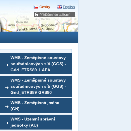
Česky
English
Přihlášení do aplikací
WMS - Zeměpisné soustavy
souřadnicových sítí (GGS) -
Grid_ETRS89_LAEA
WMS - Zeměpisné soustavy
souřadnicových sítí (GGS) -
Grid_ETRS89-GRS80
WMS - Zeměpisná jména
(GN)
WMS - Územní správní
jednotky (AU)