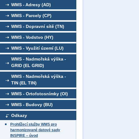
WMS - Adresy (AD)
WMS - Parcely (CP)
WMS - Dopravní sítě (TN)
WMS - Vodstvo (HY)
WMS - Využití území (LU)
WMS - Nadmořská výška -
GRID (EL GRID)
WMS - Nadmořská výška -
TIN (EL TIN)
WMS - Ortofotosnímky (OI)
WMS - Budovy (BU)
Odkazy
Prohlížecí služby WMS pro
harmonizované datové sady
INSPIRE – úvod