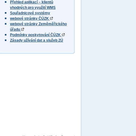
Přehled aplikací – klientů
vhodných pro využití WMS
Souřadnicové systémy
webové stránky ČÚZK
webové stránky Zeměměřického
úřadu
Podmínky poskytování ČÚZK
Zásady užívání dat a služeb ZÚ