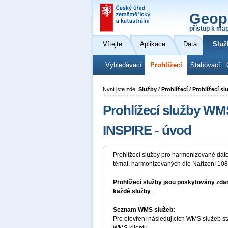
Geop
přístup k ma
Vítejte
Aplikace
Data
Služ
Vyhledávací
Prohlížecí
Stahovací
Nyní jste zde:
Služby / Prohlížecí / Prohlížecí 
Prohlížecí služby W
INSPIRE - úvod
Prohlížecí služby pro harmonizované dat
témat, harmonizovaných dle Nařízení 10
Prohlížecí služby jsou poskytovány zda
každé služby
.
Seznam WMS služeb:
Pro otevření následujících WMS služeb st