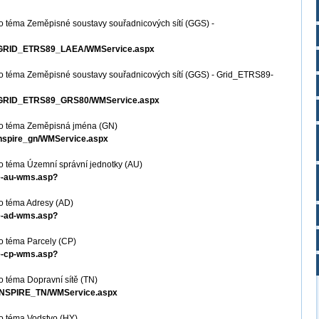
o téma Zeměpisné soustavy souřadnicových sítí (GGS) -
MS_GRID_ETRS89_LAEA/WMService.aspx
o téma Zeměpisné soustavy souřadnicových sítí (GGS) - Grid_ETRS89-
MS_GRID_ETRS89_GRS80/WMService.aspx
ro téma Zeměpisná jména (GN)
_inspire_gn/WMService.aspx
o téma Územní správní jednotky (AU)
re-au-wms.asp?
o téma Adresy (AD)
re-ad-wms.asp?
o téma Parcely (CP)
re-cp-wms.asp?
 téma Dopravní sítě (TN)
S_INSPIRE_TN/WMService.aspx
o téma Vodstvo (HY)