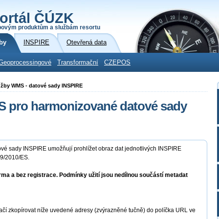
ortál ČÚZK
povým produktům a službám resortu
by
INSPIRE
Otevřená data
Geoprocessingové
Transformační
CZEPOS
služby WMS - datové sady INSPIRE
MS pro harmonizované datové sady
ové sady INSPIRE umožňují prohlížet obraz dat jednotlivých INSPIRE
89/2010/ES.
rma a bez registrace. Podmínky užití jsou nedílnou součástí metadat
ačí zkopírovat níže uvedené adresy (zvýrazněné tučně) do políčka URL ve