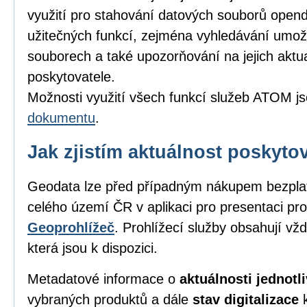
využití pro stahování datových souborů opend
užitečných funkcí, zejména vyhledávání umožňu
souborech a také upozorňování na jejich aktu
poskytovatele.
Možnosti využití všech funkcí služeb ATOM j
dokumentu
.
Jak zjistím aktuálnost poskyt
Geodata lze před případným nákupem bezpl
celého území ČR v aplikaci pro presentaci pro
Geoprohlížeč
. Prohlížecí služby obsahují vž
která jsou k dispozici.
Metadatové informace o
aktuálnosti jednot
vybraných produktů a dále
stav digitalizace
k