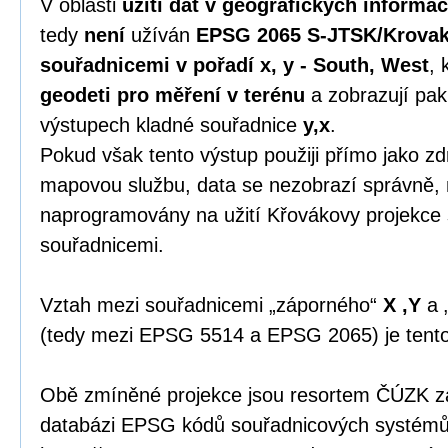
V oblasti
užití dat v geografických informa
tedy
není
užíván
EPSG 2065 S-JTSK/Krovak
souřadnicemi v pořadí x, y - South, West
, 
geodeti pro měření v terénu
a zobrazují pak
výstupech kladné souřadnice
y,x
.
Pokud však tento výstup použiji přímo jako zdr
mapovou službu, data se nezobrazí správně, 
naprogramovány na užití Křovákovy projekce
souřadnicemi.
Vztah mezi souřadnicemi „záporného“
X ,Y
a 
(tedy mezi EPSG 5514 a EPSG 2065) je tent
Obě zmíněné projekce jsou resortem ČÚZK zap
databázi EPSG kódů souřadnicových systémů 