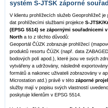
systém S-JTSK záporné souřa
V klientu prohlížecích služeb Geoprohlížeč je
dat prohlížecími službami projekce
S-JTSK/Kr
(EPSG 5514) se zápornými souřadnicemi v p
North
a to z těchto důvodů:
Geoportál ČÚZK zobrazuje prohlížecí (mapové)
produktů resortu ČÚZK (např. data ZABAGE
bodových polí apod.), které jsou ve svých zd
vytvářeny a udržovány, následně exportován
formátů a nakonec uživateli zobrazovány v ap
Microstation atd.) právě v této
záporné proje
služby mají v popisu svých vlastností uveden
poskytuje klientům v EPSG 5514.