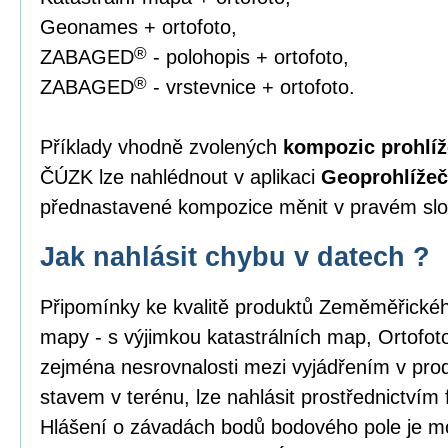
Geonames + ortofoto,
®
ZABAGED
- polohopis + ortofoto,
®
ZABAGED
- vrstevnice + ortofoto.
Příklady vhodně zvolených
kompozic prohlíž
ČÚZK lze nahlédnout v aplikaci
Geoprohlížeč
přednastavené kompozice měnit v pravém slou
Jak nahlásit chybu v datech ?
Připomínky ke kvalitě produktů Zeměměřick
mapy - s výjimkou katastrálních map, Ortofo
zejména nesrovnalosti mezi vyjádřením v pro
stavem v terénu, lze nahlásit prostřednictvím
Hlášení o závadách bodů bodového pole je m