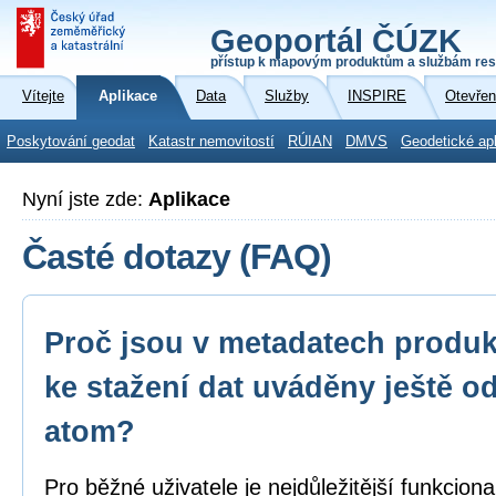
Geoportál ČÚZK
přístup k mapovým produktům a službám res
Vítejte
Aplikace
Data
Služby
INSPIRE
Otevřen
Poskytování geodat
Katastr nemovitostí
RÚIAN
DMVS
Geodetické ap
Nyní jste zde:
Aplikace
Časté dotazy (FAQ)
Proč jsou v metadatech produk
ke stažení dat uváděny ještě o
atom?
Pro běžné uživatele je nejdůležitější funkcion