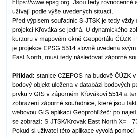
https://www.epsg.org. Jsou tedy rovnocenné a
užívají podle výše uvedených situací.
Před výpisem souřadnic S-JTSK je tedy vždy 
projekci Křováka se jedná. U dynamického zo
kurzoru v mapovém okně Geoportálu ČÚZK i v
je projekce EPSG 5514 slovně uvedena svý
East North, musí tedy následovat záporné so
Příklad:
stanice CZEPOS na budově ČÚZK v P
bodový objekt uložena v databázi bodových po
prvku v GIS v záporném Křovákovi 5514 a te
zobrazení záporné souřadnice, které jsou tak
webovou GIS aplikací Geoprohlížeč: po najet
se zobrazí: S-JTSK/Krovak East North X= - 7
Pokud si uživatel této aplikace vyvolá pomocí