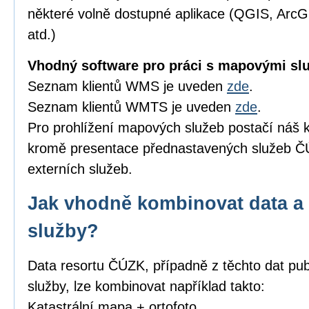
některé volně dostupné aplikace (QGIS, Arc
atd.)
Vhodný software pro práci s mapovými sl
Seznam klientů WMS je uveden
zde
.
Seznam klientů WMTS je uveden
zde
.
Pro prohlížení mapových služeb postačí náš k
kromě presentace přednastavených služeb ČÚ
externích služeb.
Jak vhodně kombinovat data a 
služby?
Data resortu ČÚZK, případně z těchto dat pub
služby, lze kombinovat například takto:
Katastrální mapa + ortofoto,