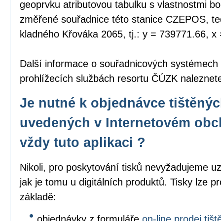
geoprvku atributovou tabulku s vlastnostmi bo
změřené souřadnice této stanice CZEPOS, tedy
kladného Křováka 2065, tj.: y = 739771.66, x
Další informace o souřadnicových systémech
prohlížecích službách resortu ČÚZK nalezne
Je nutné k objednávce tištěný
uvedených v Internetovém obc
vždy tuto aplikaci ?
Nikoli, pro poskytování tisků nevyžadujeme uz
jak je tomu u digitálních produktů. Tisky lze p
základě:
objednávky z formuláře
on-line prodej ti