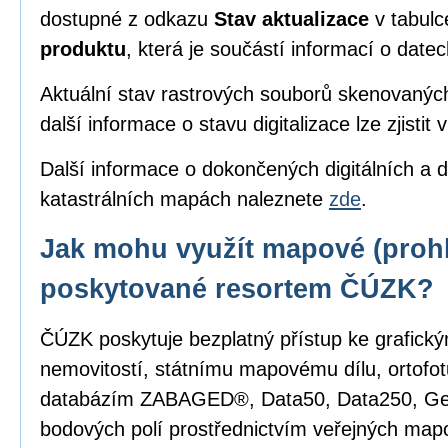
dostupné z odkazu
Stav aktualizace
v tabul
produktu
, která je součástí informací o date
Aktuální stav rastrových souborů skenovanýc
další informace o stavu digitalizace lze zjistit 
Další informace o dokončených digitálních a d
katastrálních mapách naleznete
zde
.
Jak mohu využít mapové (prohl
poskytované resortem ČÚZK?
ČÚZK poskytuje bezplatný přístup ke grafick
nemovitostí, státnímu mapovému dílu, ortofot
databázím ZABAGED®, Data50, Data250, G
bodových polí prostřednictvím veřejných mapo