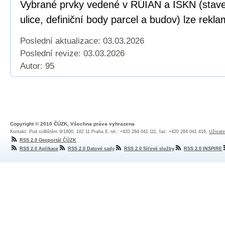
Vybrané prvky vedené v RÚIAN a ISKN (staveb
ulice, definiční body parcel a budov) lze rekl
Poslední aktualizace: 03.03.2026
Poslední revize:
03.03.2026
Autor: 95
Copyright © 2010 ČÚZK, Všechna práva vyhrazena
Kontakt: Pod sídlištěm 9/1800, 182 11 Praha 8, tel.: +420 284 041 111, fax: +420 284 041 416,
Uživate
RSS 2.0 Geoportál ČÚZK
RSS 2.0 Aplikace
RSS 2.0 Datové sady
RSS 2.0 Síťové služby
RSS 2.0 INSPIRE