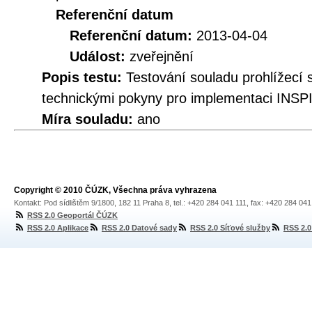
Referenční datum
Referenční datum:
2013-04-04
Událost:
zveřejnění
Popis testu:
Testování souladu prohlížec
technickými pokyny pro implementaci INSPI
Míra souladu:
ano
Copyright © 2010 ČÚZK, Všechna práva vyhrazena
Kontakt: Pod sídlištěm 9/1800, 182 11 Praha 8, tel.: +420 284 041 111, fax: +420 284 04
RSS 2.0 Geoportál ČÚZK
RSS 2.0 Aplikace
RSS 2.0 Datové sady
RSS 2.0 Síťové služby
RSS 2.0