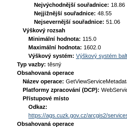
Nejvýchodnější souřadnice:
18.86
Nejjižnější souřadnice:
48.55
Nejsevernější souřadnice:
51.06
Výškový rozsah
Minimální hodnota:
115.0
Maximální hodnota:
1602.0
Výškový systém:
Výškový systém balt
Typ vazby:
těsný
Obsahovaná operace
Název operace:
GetViewServiceMetadat
Platformy zpracování (DCP):
WebServi
Přístupové místo
Odkaz:
https://ags.cuzk.gov.cz/arcgis2/ser
Obsahovaná operace