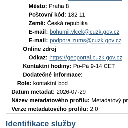
Město:
Praha 8
Poštovní kód:
182 11
Země:
Česká republika
E-mail:
bohumil.vlcek@cuzk.gov.cz
E-mail:
podpora.zums@cuzk.gov.cz
Online zdroj
Odkaz:
https://geoportal.cuzk.gov.cz
Kontaktní hodiny:
Po-Pá 9-14 CET
Dodatečné informace:
Role:
kontaktní bod
Datum metadat:
2026-07-29
Název metadatového profilu:
Metadatový pr
Verze metadatového profilu:
2.0
Identifikace služby