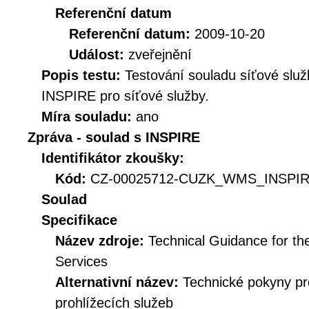
Referenční datum
Referenční datum:
2009-10-20
Událost:
zveřejnění
Popis testu:
Testování souladu síťové služ
INSPIRE pro síťové služby.
Míra souladu:
ano
Zpráva - soulad s INSPIRE
Identifikátor zkoušky:
Kód:
CZ-00025712-CUZK_WMS_INSPIRE
Soulad
Specifikace
Název zdroje:
Technical Guidance for t
Services
Alternativní název:
Technické pokyny p
prohlížecích služeb