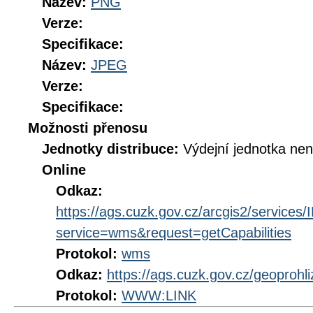
Název:
PNG
Verze:
Specifikace:
Název:
JPEG
Verze:
Specifikace:
Možnosti přenosu
Jednotky distribuce:
Výdejní jednotka ne
Online
Odkaz:
https://ags.cuzk.gov.cz/arcgis2/servi
service=wms&request=getCapabilities
Protokol:
wms
Odkaz:
https://ags.cuzk.gov.cz/geoproh
Protokol:
WWW:LINK