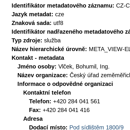
Identifikátor metadatového záznamu:
CZ-C
Jazyk metadat:
cze
Znaková sada:
utf8
Identifikátor nadřazeného metadatového 
Typ zdroje:
služba
Název hierarchické úrovně:
META_VIEW-E
Kontakt - metadata
Jméno osoby:
Vlček, Bohumil, Ing.
Název organizace:
Český úřad zeměměřick
Informace o odpovědné organizaci
Kontaktní telefon
Telefon:
+420 284 041 561
Fax:
+420 284 041 416
Adresa
Dodací místo:
Pod sídlištěm 1800/9