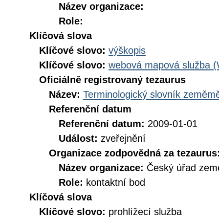
Název organizace:
Role:
Klíčová slova
Klíčové slovo:
výškopis
Klíčové slovo:
webová mapová služba 
Oficiálně registrovaný tezaurus
Název:
Terminologický slovník zeměměř
Referenční datum
Referenční datum:
2009-01-01
Událost:
zveřejnění
Organizace zodpovědná za tezaurus
Název organizace:
Český úřad země
Role:
kontaktní bod
Klíčová slova
Klíčové slovo:
prohlížecí služba