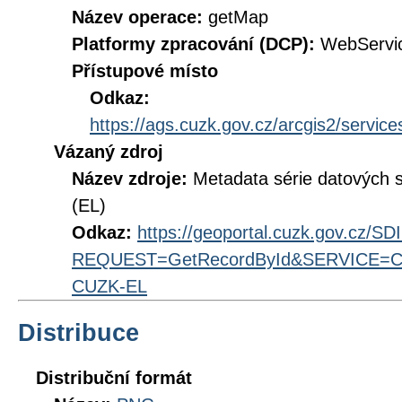
Název operace:
getMap
Platformy zpracování (DCP):
WebServi
Přístupové místo
Odkaz:
https://ags.cuzk.gov.cz/arcgis2/ser
Vázaný zdroj
Název zdroje:
Metadata série datových
(EL)
Odkaz:
https://geoportal.cuzk.gov.cz/S
REQUEST=GetRecordById&SERVICE=CS
CUZK-EL
Distribuce
Distribuční formát