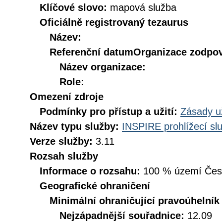
Klíčové slovo:
mapová služba
Oficiálně registrovaný tezaurus
Název:
Referenční datum
Organizace zodpov
Název organizace:
Role:
Omezení zdroje
Podmínky pro přístup a užití:
Zásady u
Název typu služby:
INSPIRE prohlížecí sl
Verze služby:
3.11
Rozsah služby
Informace o rozsahu:
100 % území České
Geografické ohraničení
Minimální ohraničující pravoúhelník
Nejzápadnější souřadnice:
12.09