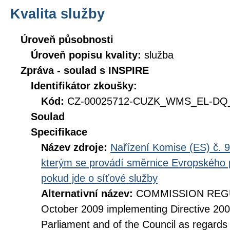
Kvalita služby
Úroveň působnosti
Úroveň popisu kvality:
služba
Zpráva - soulad s INSPIRE
Identifikátor zkoušky:
Kód:
CZ-00025712-CUZK_WMS_EL-DQ_D
Soulad
Specifikace
Název zdroje:
Nařízení Komise (ES) č. 9
kterým se provádí směrnice Evropského 
pokud jde o síťové služby
Alternativní název:
COMMISSION REGUL
October 2009 implementing Directive 20
Parliament and of the Council as regards