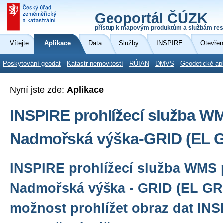
Geoportál ČÚZK
přístup k mapovým produktům a službám res
Vítejte
Aplikace
Data
Služby
INSPIRE
Otevřen
Poskytování geodat
Katastr nemovitostí
RÚIAN
DMVS
Geodetické ap
Nyní jste zde:
Aplikace
INSPIRE prohlížecí služba W
Nadmořská výška-GRID (EL 
INSPIRE prohlížecí služba WMS 
Nadmořská výška - GRID (EL GR
možnost prohlížet obraz dat IN