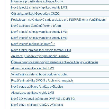
Informace pro uživatele aplikace Archiv
Nové letecké snímky v aplikaci Archiv LMS
Odstávka aplikací Geoportálu ČÚZK
Poskytování nové datové sady a služeb pro INSPIRE téma Využití území
Nové aplikace Zeměměřického úřadu
Nové letecké snímky v aplikaci Archiv LMS
Nové letecké snímky v aplikaci Archiv LMS
Nové letecké měřické snímky ČR
Nové funkce pro načítání tras ve formátu GPX
Aplikace „Hlášení chyb“ pro mobilní zařízení
Úprava geoprocessingových služeb a aplikace Analýzy výškopisu
Aktualizace aplikace Archiv LMS
Vyjádření k existenci bodů bodového pole
Rozšíření nabídky SMO-5 v Archivních mapách
Nová verze aplikace Analýzy výškopisu
Aktualizace aplikace Archiv LMS
Nová 3D webová scéna pro DMR 4G a DMR 5G
Nová verze aplikace Analýzy výškopisu