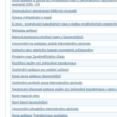
Nová aplikace a služba pro vyhledávání jmen z Geografických názvoslov
seznamů OSN - ČR
Zjednodušení objednávání tištěných produktů
Úprava vyhledávání v mapě
E-shop - poskytování katastrálních map a platba prostřednictvím platebníh
Metadata aplikací
Mapová kompozice Archivní mapy v Geoprohlížeči
Upozornění na odstávku služeb Internetového obchodu
Indikační skici stabilního katastru kompletně zpřístupněny
Prodejny map Zeměměřického úřadu
Rozšíření služby pro zpřesněné transformace
Zveřejnění aplikace pro mobilní zařízení
Nová verze aplikace Geoprohlížeč
Zveřejnění anglické verze Internetového obchodu
Sjednocení přesnosti webové služby pro zpřesněné transformace v rámci
Nové mapové okno
Nový klient Geoprohlížeč
Upozornění uživatelům Internetového obchodu
Nová aplikace Transformace souřadnic