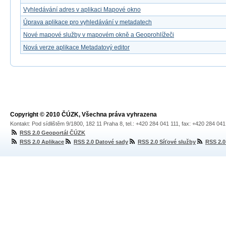
Vyhledávání adres v aplikaci Mapové okno
Úprava aplikace pro vyhledávání v metadatech
Nové mapové služby v mapovém okně a Geoprohlížeči
Nová verze aplikace Metadatový editor
Copyright © 2010 ČÚZK, Všechna práva vyhrazena
Kontakt: Pod sídlištěm 9/1800, 182 11 Praha 8, tel.: +420 284 041 111, fax: +420 284 04
RSS 2.0 Geoportál ČÚZK
RSS 2.0 Aplikace
RSS 2.0 Datové sady
RSS 2.0 Síťové služby
RSS 2.0