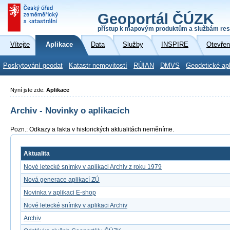
Geoportál ČÚZK
přístup k mapovým produktům a službám res
Vítejte
Aplikace
Data
Služby
INSPIRE
Otevřen
Poskytování geodat
Katastr nemovitostí
RÚIAN
DMVS
Geodetické ap
Nyní jste zde:
Aplikace
Archiv - Novinky o aplikacích
Pozn.: Odkazy a fakta v historických aktualitách neměníme.
Aktualita
Nové letecké snímky v aplikaci Archiv z roku 1979
Nová generace aplikací ZÚ
Novinka v aplikaci E-shop
Nové letecké snímky v aplikaci Archiv
Archiv