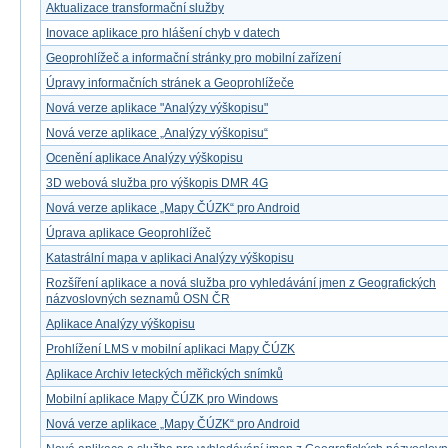
Aktualizace transformační služby
Inovace aplikace pro hlášení chyb v datech
Geoprohlížeč a informační stránky pro mobilní zařízení
Úpravy informačních stránek a Geoprohlížeče
Nová verze aplikace "Analýzy výškopisu"
Nová verze aplikace „Analýzy výškopisu“
Ocenění aplikace Analýzy výškopisu
3D webová služba pro výškopis DMR 4G
Nová verze aplikace „Mapy ČÚZK“ pro Android
Úprava aplikace Geoprohlížeč
Katastrální mapa v aplikaci Analýzy výškopisu
Rozšíření aplikace a nová služba pro vyhledávání jmen z Geografických
názvoslovných seznamů OSN ČR
Aplikace Analýzy výškopisu
Prohlížení LMS v mobilní aplikaci Mapy ČÚZK
Aplikace Archiv leteckých měřických snímků
Mobilní aplikace Mapy ČÚZK pro Windows
Nová verze aplikace „Mapy ČÚZK“ pro Android