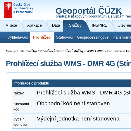
Geoportál ČÚZK
přístup k mapovým produktům a službám res
Vítejte
Aplikace
Data
Služby
INSPIRE
Otevřen
Vyhledávací
Prohlížecí
Stahovací
Geoprocessingové
Transforma
Nyní jste zde:
Služby / Prohlížecí / Prohlížecí služby - WMS / WMS - Digitalizace ka
Prohlížecí služba WMS - DMR 4G (Stín
Informace o produktu
Prohlížecí služba WMS - DMR 4G (Stí
Název
Obchodní kód není stanoven
Obchodní
kód
Výdejní jednotka není stanovena
Výdejní
jednotka