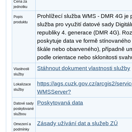
Cena za
jednotku
Prohlížecí služba WMS - DMR 4G je 
Popis
produktu
služba pro využití datové sady Digitá
republiky 4. generace (DMR 4G). Ro
poskytuje data ve formě stínovaného 
škále nebo obarveného), případně um
podle orientace nebo sklonitosti svah
Stáhnout dokument vlastnosti služby
Vlastnosti
služby
https://ags.cuzk.gov.cz/arcgis2/serv
Lokalizace
služby
WMSServer?
Poskytovaná data
Datové sady
poskytované
službou
Zásady užívání dat a služeb ZÚ
Omezení a
podmínky