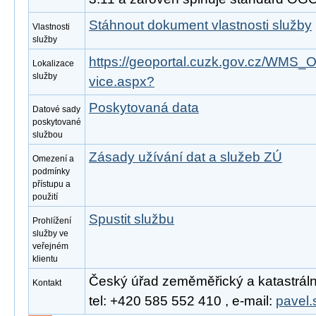
Stáhnout dokument vlastnosti služby
Vlastnosti
služby
https://geoportal.cuzk.gov.cz/W
Lokalizace
služby
vice.aspx?
Poskytovaná data
Datové sady
poskytované
službou
Zásady užívání dat a služeb ZÚ
Omezení a
podmínky
přístupu a
použití
Spustit službu
Prohlížení
služby ve
veřejném
klientu
Český úřad zeměměřický a katastrální
Kontakt
tel: +420 585 552 410 , e-mail:
pavel.