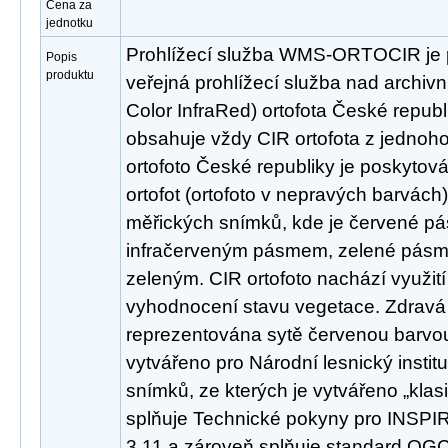
Cena za
jednotku
Prohlížecí služba WMS-ORTOCIR je 
Popis
produktu
veřejná prohlížecí služba nad archivn
Color InfraRed) ortofota České republ
obsahuje vždy CIR ortofota z jednoh
ortofoto České republiky je poskytov
ortofot (ortofoto v nepravých barvách
měřických snímků, kde je červené p
infračerveným pásmem, zelené pás
zeleným. CIR ortofoto nachází využití
vyhodnocení stavu vegetace. Zdravá
reprezentována sytě červenou barvou.
vytvářeno pro Národní lesnický institu
snímků, ze kterých je vytvářeno „klasi
splňuje Technické pokyny pro INSPIRE
3.11 a zároveň splňuje standard OGC