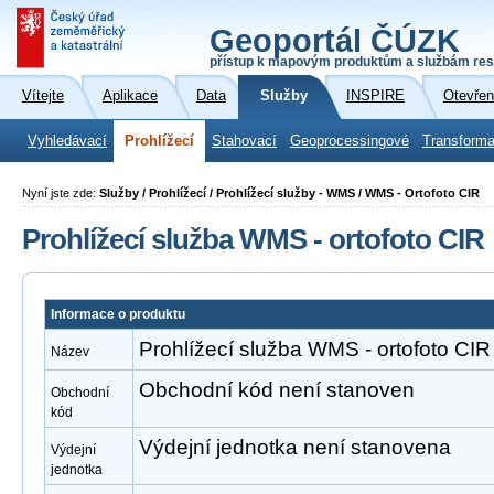
Geoportál ČÚZK
přístup k mapovým produktům a službám res
Vítejte
Aplikace
Data
Služby
INSPIRE
Otevřen
Vyhledávací
Prohlížecí
Stahovací
Geoprocessingové
Transforma
Nyní jste zde:
Služby / Prohlížecí / Prohlížecí služby - WMS / WMS - Ortofoto CIR
Prohlížecí služba WMS - ortofoto CIR
Informace o produktu
Prohlížecí služba WMS - ortofoto CIR
Název
Obchodní kód není stanoven
Obchodní
kód
Výdejní jednotka není stanovena
Výdejní
jednotka