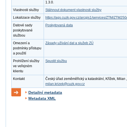
1.3.0.
Vlastnosti služby
Stáhnout dokument vlastnosti služby
Lokalizace služby
https://ags.cuzk.gov.cz/arcgis1/services/ZTM/ZTM2
Datové sady
Poskytovaná data
poskytované
službou
Omezení a
Zásady užívání dat a služeb ZÚ
podmínky přístupu
a použití
Prohlížení služby
Spustit službu
ve veřejném
klientu
Kontakt
Český úřad zeměměřický a katastrální, Křížek, Milan ,
milan.krizek@cuzk.gov.cz
Detailní metadata
Metadata XML