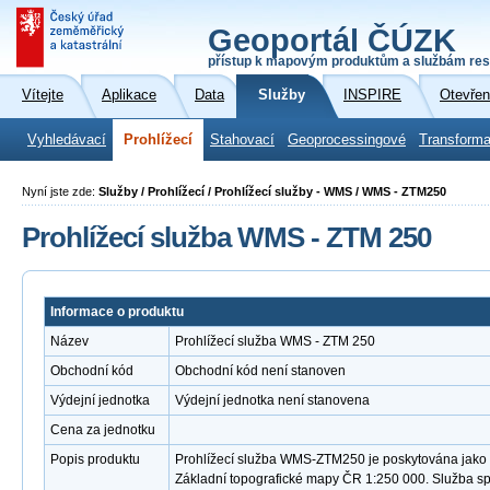
Geoportál ČÚZK
přístup k mapovým produktům a službám res
Vítejte
Aplikace
Data
Služby
INSPIRE
Otevřen
Vyhledávací
Prohlížecí
Stahovací
Geoprocessingové
Transforma
Nyní jste zde:
Služby / Prohlížecí / Prohlížecí služby - WMS / WMS - ZTM250
Prohlížecí služba WMS - ZTM 250
Informace o produktu
Název
Prohlížecí služba WMS - ZTM 250
Obchodní kód
Obchodní kód není stanoven
Výdejní jednotka
Výdejní jednotka není stanovena
Cena za jednotku
Popis produktu
Prohlížecí služba WMS-ZTM250 je poskytována jako v
Základní topografické mapy ČR 1:250 000. Služba s