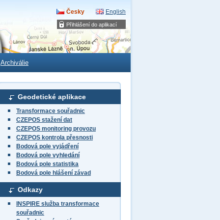
Česky
English
Přihlášení do aplikací
Archiválie
Geodetické aplikace
Transformace souřadnic
CZEPOS stažení dat
CZEPOS monitoring provozu
CZEPOS kontrola přesnosti
Bodová pole vyjádření
Bodová pole vyhledání
Bodová pole statistika
Bodová pole hlášení závad
Odkazy
INSPIRE služba transformace
souřadnic