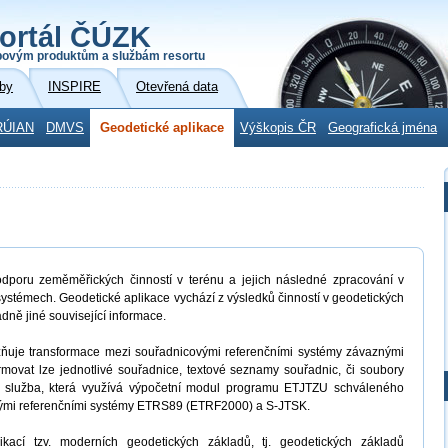
ortál ČÚZK
povým produktům a službám resortu
by
INSPIRE
Otevřená data
RÚIAN
DMVS
Geodetické aplikace
Výškopis ČR
Geografická jména
dporu zeměměřických činností v terénu a jejich následné zpracování v
ystémech. Geodetické aplikace vychází z výsledků činností v geodetických
adně jiné související informace.
uje transformace mezi souřadnicovými referenčními systémy závaznými
movat lze jednotlivé souřadnice, textové seznamy souřadnic, či soubory
 služba, která využívá výpočetní modul programu ETJTZU schváleného
vými referenčními systémy ETRS89 (ETRF2000) a S-JTSK.
kací tzv. moderních geodetických základů, tj. geodetických základů