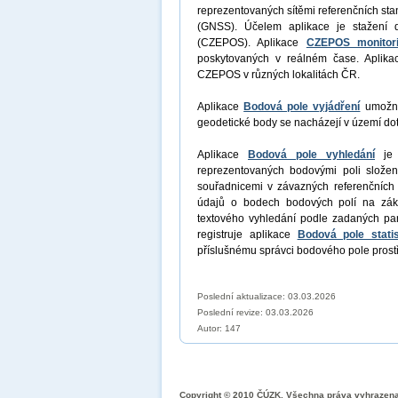
reprezentovaných sítěmi referenčních sta
(GNSS). Účelem aplikace je stažení 
(CZEPOS). Aplikace
CZEPOS monitor
poskytovaných v reálném čase. Aplik
CZEPOS v různých lokalitách ČR.
Aplikace
Bodová pole vyjádření
umožní 
geodetické body se nacházejí v území dot
Aplikace
Bodová pole vyhledání
je a
reprezentovaných bodovými poli slože
souřadnicemi v závazných referenčních 
údajů o bodech bodových polí na zák
textového vyhledání podle zadaných pa
registruje aplikace
Bodová pole statis
příslušnému správci bodového pole prost
Poslední aktualizace: 03.03.2026
Poslední revize:
03.03.2026
Autor: 147
Copyright © 2010 ČÚZK, Všechna práva vyhrazen