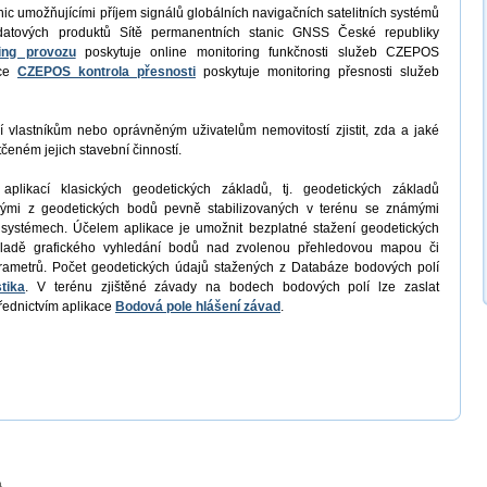
nic umožňujícími příjem signálů globálních navigačních satelitních systémů
datových produktů Sítě permanentních stanic GNSS České republiky
ing provozu
poskytuje online monitoring funkčnosti služeb CZEPOS
ace
CZEPOS kontrola přesnosti
poskytuje monitoring přesnosti služeb
vlastníkům nebo oprávněným uživatelům nemovitostí zjistit, zda a jaké
čeném jejich stavební činností.
plikací klasických geodetických základů, tj. geodetických základů
nými z geodetických bodů pevně stabilizovaných v terénu se známými
systémech. Účelem aplikace je umožnit bezplatné stažení geodetických
ladě grafického vyhledání bodů nad zvolenou přehledovou mapou či
rametrů. Počet geodetických údajů stažených z Databáze bodových polí
tika
. V terénu zjištěné závady na bodech bodových polí lze zaslat
řednictvím aplikace
Bodová pole hlášení závad
.
a