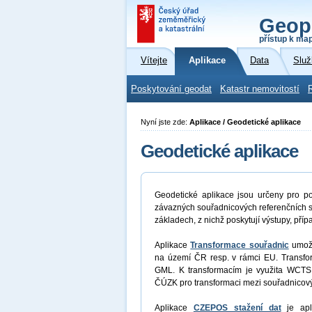
Geop
přístup k ma
Vítejte
Aplikace
Data
Služ
Poskytování geodat
Katastr nemovitostí
Nyní jste zde:
Aplikace / Geodetické aplikace
Geodetické aplikace
Geodetické aplikace jsou určeny pro po
závazných souřadnicových referenčních s
základech, z nichž poskytují výstupy, příp
Aplikace
Transformace souřadnic
umožň
na území ČR resp. v rámci EU. Transfor
GML. K transformacím je využita WCTS
ČÚZK pro transformaci mezi souřadnico
Aplikace
CZEPOS stažení dat
je apli