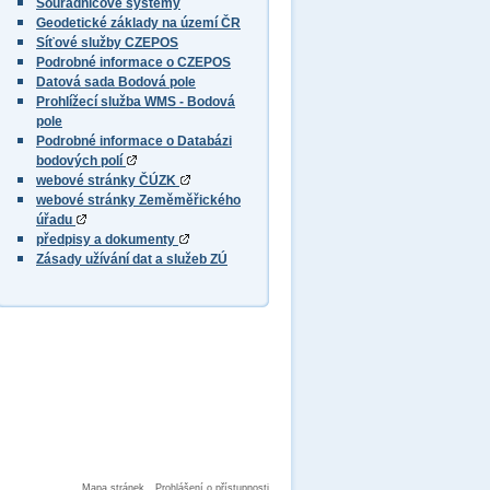
Souřadnicové systémy
Geodetické základy na území ČR
Síťové služby CZEPOS
Podrobné informace o CZEPOS
Datová sada Bodová pole
Prohlížecí služba WMS - Bodová
pole
Podrobné informace o Databázi
bodových polí
webové stránky ČÚZK
webové stránky Zeměměřického
úřadu
předpisy a dokumenty
Zásady užívání dat a služeb ZÚ
Mapa stránek
Prohlášení o přístupnosti