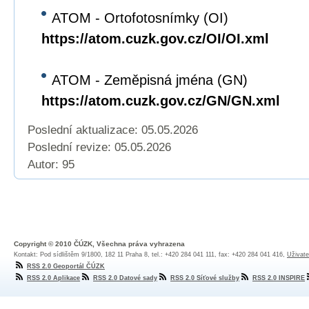
ATOM - Ortofotosnímky (OI)
https://atom.cuzk.gov.cz/OI/OI.xml
ATOM - Zeměpisná jména (GN)
https://atom.cuzk.gov.cz/GN/GN.xml
Poslední aktualizace: 05.05.2026
Poslední revize:
05.05.2026
Autor: 95
Copyright © 2010 ČÚZK, Všechna práva vyhrazena
Kontakt: Pod sídlištěm 9/1800, 182 11 Praha 8, tel.: +420 284 041 111, fax: +420 284 041 416,
Uživate
RSS 2.0 Geoportál ČÚZK
RSS 2.0 Aplikace
RSS 2.0 Datové sady
RSS 2.0 Síťové služby
RSS 2.0 INSPIRE