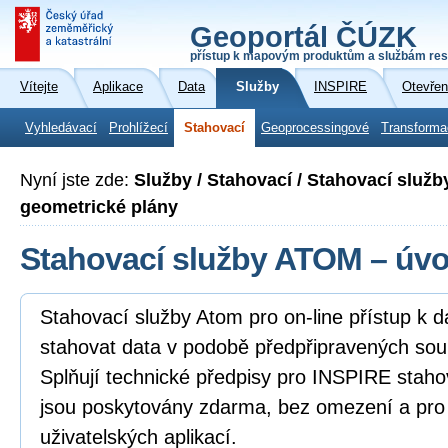
Geoportál ČÚZK
přístup k mapovým produktům a službám res
Vítejte
Aplikace
Data
Služby
INSPIRE
Otevřen
Vyhledávací
Prohlížecí
Stahovací
Geoprocessingové
Transforma
Nyní jste zde:
Služby / Stahovací / Stahovací služ
geometrické plány
Stahovací služby ATOM – úv
Stahovací služby Atom pro on-line přístup k 
stahovat data v podobě předpřipravených sou
Splňují technické předpisy pro INSPIRE staho
jsou poskytovány zdarma, bez omezení a pro
uživatelských aplikací.