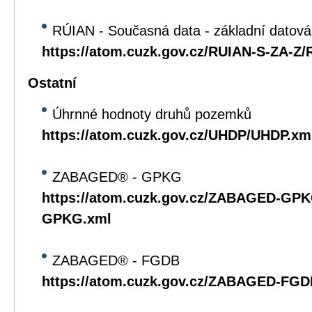
RÚIAN - Současná data - základní datov
https://atom.cuzk.gov.cz/RUIAN-S-ZA-Z
Ostatní
Úhrnné hodnoty druhů pozemků
https://atom.cuzk.gov.cz/UHDP/UHDP.xm
ZABAGED® - GPKG
https://atom.cuzk.gov.cz/ZABAGED-G
GPKG.xml
ZABAGED® - FGDB
https://atom.cuzk.gov.cz/ZABAGED-F