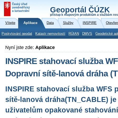
Geoportál ČÚZK
přístup k mapovým produktům a službám res
Vítejte
Aplikace
Data
Služby
INSPIRE
Otevřen
Poskytování geodat
Katastr nemovitostí
RÚIAN
DMVS
Geodetické ap
Nyní jste zde:
Aplikace
INSPIRE stahovací služba WF
Dopravní sítě-lanová dráha 
INSPIRE stahovací služba WFS 
sítě-lanová dráha(TN_CABLE) je
uživatelům opakované stahování