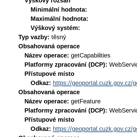
Výškový rozsah
Minimální hodnota:
Maximální hodnota:
Výškový systém:
Typ vazby:
těsný
Obsahovaná operace
Název operace:
getCapabilities
Platformy zpracování (DCP):
WebServi
Přístupové místo
Odkaz:
https://geoportal.cuzk.gov.cz/
Obsahovaná operace
Název operace:
getFeature
Platformy zpracování (DCP):
WebServi
Přístupové místo
Odkaz:
https://geoportal.cuzk.gov.cz/