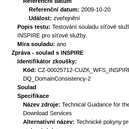
Referenční datum
Referenční datum:
2009-10-20
Událost:
zveřejnění
Popis testu:
Testování souladu síťové služ
INSPIRE pro síťové služby.
Míra souladu:
ano
Zpráva - soulad s INSPIRE
Identifikátor zkoušky:
Kód:
CZ-00025712-CUZK_WFS_INSPIR
DQ_DomainConsistency-2
Soulad
Specifikace
Název zdroje:
Technical Guidance for t
Download Services
Alternativní název:
Technické pokyny p