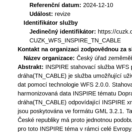
Referenční datum:
2024-12-10
Událost:
revize
Identifikátor služby
Jedinečný identifikátor:
https://cuzk
CUZK_WFS_INSPIRE_TN_CABLE
Kontakt na organizaci zodpovědnou za s
Název organizace:
Český úřad zeměměři
Abstrakt:
INSPIRE stahovací služba WFS p
dráha(TN_CABLE) je služba umožňující už
dat pomocí technologie WFS 2.0.0. Stahova
harmonizovaná data INSPIRE tématu Dopra
dráha(TN_CABLE) odpovídající INSPIRE xml
jsou poskytována ve formátu GML 3.2.1. Ta
České republiky má proto jednotnou podobu
pro toto INSPIRE téma v rámci celé Evrop