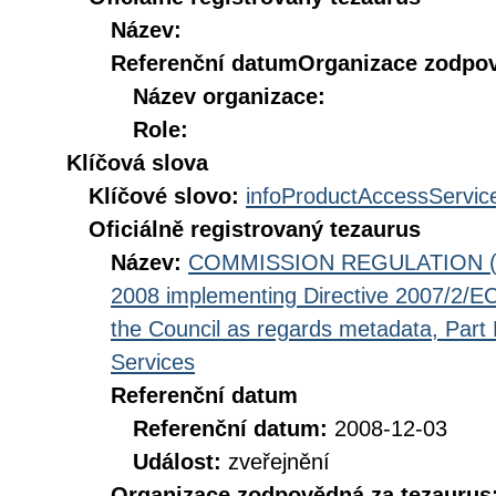
Název:
Referenční datum
Organizace zodpov
Název organizace:
Role:
Klíčová slova
Klíčové slovo:
infoProductAccessServic
Oficiálně registrovaný tezaurus
Název:
COMMISSION REGULATION (EC
2008 implementing Directive 2007/2/EC
the Council as regards metadata, Part D
Services
Referenční datum
Referenční datum:
2008-12-03
Událost:
zveřejnění
Organizace zodpovědná za tezaurus