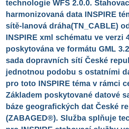
technologie WFS 2.0.0. Stahovac
harmonizovaná data INSPIRE té
sítě-lanová dráha(TN_CABLE) od
INSPIRE xml schématu ve verzi 4
poskytována ve formátu GML 3.2.
sada dopravních sítí České repu
jednotnou podobu s ostatními d
pro toto INSPIRE téma v rámci c
Základem poskytované datové sa
báze geografických dat České re
(ZABAGED®). Služba splňuje te