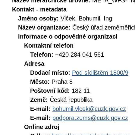
Název hierarchické úrovně:
META_WFS-TN
Kontakt - metadata
Jméno osoby:
Vlček, Bohumil, Ing.
Název organizace:
Český úřad zeměměřick
Informace o odpovědné organizaci
Kontaktní telefon
Telefon:
+420 284 041 561
Adresa
Dodací místo:
Pod sídlištěm 1800/9
Město:
Praha 8
Poštovní kód:
182 11
Země:
Česká republika
E-mail:
bohumil.vlcek@cuzk.gov.cz
E-mail:
podpora.zums@cuzk.gov.cz
Online zdroj