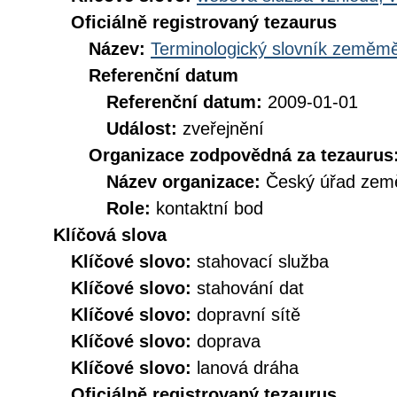
Oficiálně registrovaný tezaurus
Název:
Terminologický slovník zeměměř
Referenční datum
Referenční datum:
2009-01-01
Událost:
zveřejnění
Organizace zodpovědná za tezaurus
Název organizace:
Český úřad země
Role:
kontaktní bod
Klíčová slova
Klíčové slovo:
stahovací služba
Klíčové slovo:
stahování dat
Klíčové slovo:
dopravní sítě
Klíčové slovo:
doprava
Klíčové slovo:
lanová dráha
Oficiálně registrovaný tezaurus