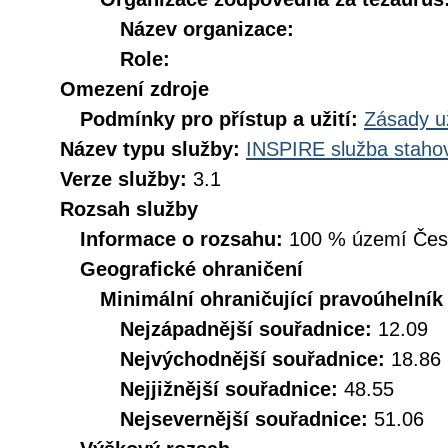
Název organizace:
Role:
Omezení zdroje
Podmínky pro přístup a užití:
Zásady u
Název typu služby:
INSPIRE služba stahov
Verze služby:
3.1
Rozsah služby
Informace o rozsahu:
100 % území České
Geografické ohraničení
Minimální ohraničující pravoúhelník
Nejzápadnější souřadnice:
12.09
Nejvýchodnější souřadnice:
18.86
Nejjižnější souřadnice:
48.55
Nejsevernější souřadnice:
51.06