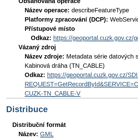
Obsahovaná operace
Název operace:
describeFeatureType
Platformy zpracování (DCP):
WebServi
Přístupové místo
Odkaz:
https://geoportal.cuzk.gov.cz/
Vázaný zdroj
Název zdroje:
Metadata série datových 
Kabinová dráha (TN_CABLE)
Odkaz:
https://geoportal.cuzk.gov.cz/S
REQUEST=GetRecordById&SERVICE=CS
CUZK-TN_CABLE-V
Distribuce
Distribuční formát
Název:
GML