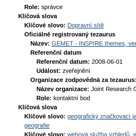
Role:
správce
Klíčová slova
Klíčové slovo:
Dopravní sítě
Oficiálně registrovaný tezaurus
Název:
GEMET - INSPIRE themes, ver
Referenční datum
Referenční datum:
2008-06-01
Událost:
zveřejnění
Organizace zodpovědná za tezaurus
Název organizace:
Joint Research 
Role:
kontaktní bod
Klíčová slova
Klíčové slovo:
geografický značkovací j
geografie
Klíčové slovo:
webová služba vzhledů, 