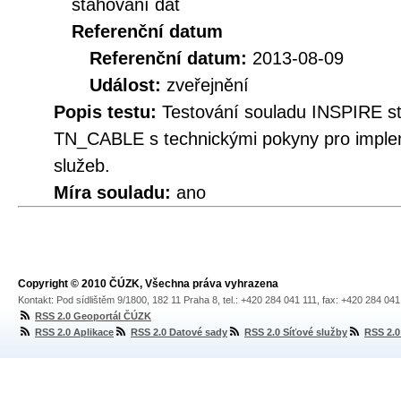
stahování dat
Referenční datum
Referenční datum:
2013-08-09
Událost:
zveřejnění
Popis testu:
Testování souladu INSPIRE s
TN_CABLE s technickými pokyny pro imple
služeb.
Míra souladu:
ano
Copyright © 2010 ČÚZK, Všechna práva vyhrazena
Kontakt: Pod sídlištěm 9/1800, 182 11 Praha 8, tel.: +420 284 041 111, fax: +420 284 04
RSS 2.0 Geoportál ČÚZK
RSS 2.0 Aplikace
RSS 2.0 Datové sady
RSS 2.0 Síťové služby
RSS 2.0